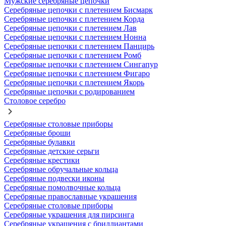
Мужские серебряные цепочки
Серебряные цепочки с плетением Бисмарк
Серебряные цепочки с плетением Корда
Серебряные цепочки с плетением Лав
Серебряные цепочки с плетением Нонна
Серебряные цепочки с плетением Панцирь
Серебряные цепочки с плетением Ромб
Серебряные цепочки с плетением Сингапур
Серебряные цепочки с плетением Фигаро
Серебряные цепочки с плетением Якорь
Серебряные цепочки с родированием
Столовое серебро
Серебряные столовые приборы
Серебряные броши
Серебряные булавки
Серебряные детские серьги
Серебряные крестики
Серебряные обручальные кольца
Серебряные подвески иконы
Серебряные помолвочные кольца
Серебряные православные украшения
Серебряные столовые приборы
Серебряные украшения для пирсинга
Серебряные украшения с бриллиантами