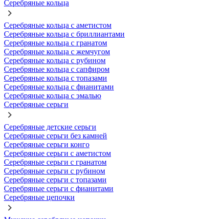
Серебряные кольца
Серебряные кольца с аметистом
Серебряные кольца с бриллиантами
Серебряные кольца с гранатом
Серебряные кольца с жемчугом
Серебряные кольца с рубином
Серебряные кольца с сапфиром
Серебряные кольца с топазами
Серебряные кольца с фианитами
Серебряные кольца с эмалью
Серебряные серьги
Серебряные детские серьги
Серебряные серьги без камней
Серебряные серьги конго
Серебряные серьги с аметистом
Серебряные серьги с гранатом
Серебряные серьги с рубином
Серебряные серьги с топазами
Серебряные серьги с фианитами
Серебряные цепочки