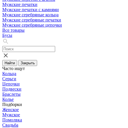
Мужские печатки
Мужские печатки с камнями
Мужские серебряные кольца
Мужские серебряные печатки
Мужские серебряные цепочки
Все товары
Бусы
Найти
Закрыть
Часто ищут
Кольца
Серьги
Цепочки
Подвески
Браслеты
Колье
Подборки
Женское
Мужское
Помолвка
Свадьба