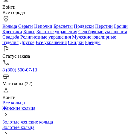
Войти
Все города
Кольца
Серьги
Цепочки
Браслеты
Подвески
Перстни
Броши
Крестики
Колье
Золотые украшения
Серебряные украшения
Свадьба
Религиозные украшения
Мужские ювелирные
изделия
Другое
Все украшения
Скидки
Бренды
Статус заказа
8 (800) 500-07-13
Магазины (22)
Войти
Все кольца
Женские кольца
Золотые женские кольца
Золотые кольца