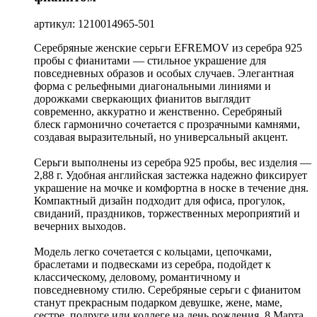
артикул: 1210014965-501
Серебряные женские серьги EFREMOV из серебра 925
пробы с фианитами — стильное украшение для
повседневных образов и особых случаев. Элегантная
форма с рельефными диагональными линиями и
дорожками сверкающих фианитов выглядит
современно, аккуратно и женственно. Серебряный
блеск гармонично сочетается с прозрачными камнями,
создавая выразительный, но универсальный акцент.
Серьги выполнены из серебра 925 пробы, вес изделия —
2,88 г. Удобная английская застежка надежно фиксирует
украшение на мочке и комфортна в носке в течение дня.
Компактный дизайн подходит для офиса, прогулок,
свиданий, праздников, торжественных мероприятий и
вечерних выходов.
Модель легко сочетается с кольцами, цепочками,
браслетами и подвесками из серебра, подойдет к
классическому, деловому, романтичному и
повседневному стилю. Серебряные серьги с фианитом
станут прекрасным подарком девушке, жене, маме,
сестре, подруге или коллеге на день рождения, 8 Марта,