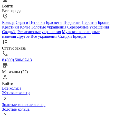
Войти
Все города
Кольца
Серьги
Цепочки
Браслеты
Подвески
Перстни
Броши
Крестики
Колье
Золотые украшения
Серебряные украшения
Свадьба
Религиозные украшения
Мужские ювелирные
изделия
Другое
Все украшения
Скидки
Бренды
Статус заказа
8 (800) 500-07-13
Магазины (22)
Войти
Все кольца
Женские кольца
Золотые женские кольца
Золотые кольца