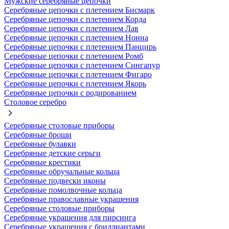
Мужские серебряные цепочки
Серебряные цепочки с плетением Бисмарк
Серебряные цепочки с плетением Корда
Серебряные цепочки с плетением Лав
Серебряные цепочки с плетением Нонна
Серебряные цепочки с плетением Панцирь
Серебряные цепочки с плетением Ромб
Серебряные цепочки с плетением Сингапур
Серебряные цепочки с плетением Фигаро
Серебряные цепочки с плетением Якорь
Серебряные цепочки с родированием
Столовое серебро
Серебряные столовые приборы
Серебряные броши
Серебряные булавки
Серебряные детские серьги
Серебряные крестики
Серебряные обручальные кольца
Серебряные подвески иконы
Серебряные помолвочные кольца
Серебряные православные украшения
Серебряные столовые приборы
Серебряные украшения для пирсинга
Серебряные украшения с бриллиантами