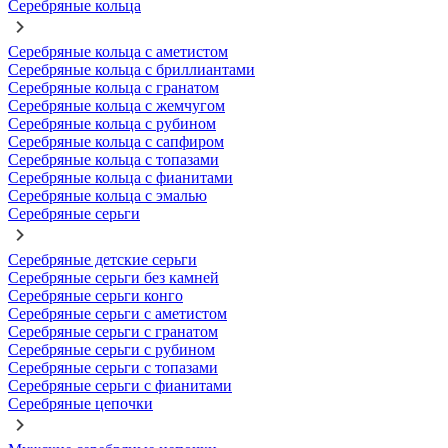
Серебряные кольца
Серебряные кольца с аметистом
Серебряные кольца с бриллиантами
Серебряные кольца с гранатом
Серебряные кольца с жемчугом
Серебряные кольца с рубином
Серебряные кольца с сапфиром
Серебряные кольца с топазами
Серебряные кольца с фианитами
Серебряные кольца с эмалью
Серебряные серьги
Серебряные детские серьги
Серебряные серьги без камней
Серебряные серьги конго
Серебряные серьги с аметистом
Серебряные серьги с гранатом
Серебряные серьги с рубином
Серебряные серьги с топазами
Серебряные серьги с фианитами
Серебряные цепочки