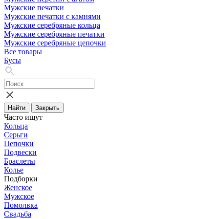
Мужские печатки
Мужские печатки с камнями
Мужские серебряные кольца
Мужские серебряные печатки
Мужские серебряные цепочки
Все товары
Бусы
Найти
Закрыть
Часто ищут
Кольца
Серьги
Цепочки
Подвески
Браслеты
Колье
Подборки
Женское
Мужское
Помолвка
Свадьба