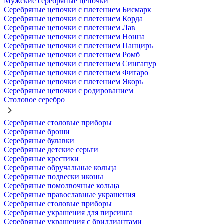
Мужские серебряные цепочки
Серебряные цепочки с плетением Бисмарк
Серебряные цепочки с плетением Корда
Серебряные цепочки с плетением Лав
Серебряные цепочки с плетением Нонна
Серебряные цепочки с плетением Панцирь
Серебряные цепочки с плетением Ромб
Серебряные цепочки с плетением Сингапур
Серебряные цепочки с плетением Фигаро
Серебряные цепочки с плетением Якорь
Серебряные цепочки с родированием
Столовое серебро
Серебряные столовые приборы
Серебряные броши
Серебряные булавки
Серебряные детские серьги
Серебряные крестики
Серебряные обручальные кольца
Серебряные подвески иконы
Серебряные помолвочные кольца
Серебряные православные украшения
Серебряные столовые приборы
Серебряные украшения для пирсинга
Серебряные украшения с бриллиантами