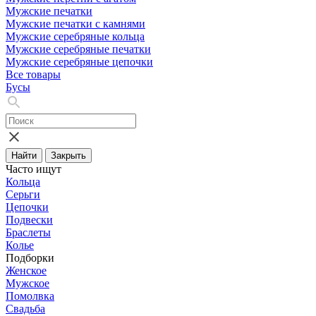
Мужские печатки
Мужские печатки с камнями
Мужские серебряные кольца
Мужские серебряные печатки
Мужские серебряные цепочки
Все товары
Бусы
Найти
Закрыть
Часто ищут
Кольца
Серьги
Цепочки
Подвески
Браслеты
Колье
Подборки
Женское
Мужское
Помолвка
Свадьба