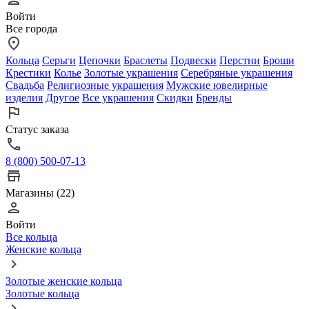
Войти
Все города
Кольца
Серьги
Цепочки
Браслеты
Подвески
Перстни
Броши
Крестики
Колье
Золотые украшения
Серебряные украшения
Свадьба
Религиозные украшения
Мужские ювелирные
изделия
Другое
Все украшения
Скидки
Бренды
Статус заказа
8 (800) 500-07-13
Магазины (22)
Войти
Все кольца
Женские кольца
Золотые женские кольца
Золотые кольца