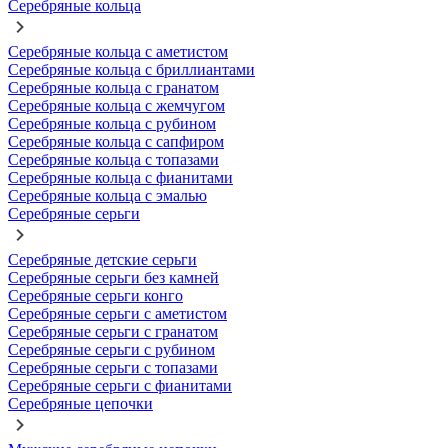
Серебряные кольца
Серебряные кольца с аметистом
Серебряные кольца с бриллиантами
Серебряные кольца с гранатом
Серебряные кольца с жемчугом
Серебряные кольца с рубином
Серебряные кольца с сапфиром
Серебряные кольца с топазами
Серебряные кольца с фианитами
Серебряные кольца с эмалью
Серебряные серьги
Серебряные детские серьги
Серебряные серьги без камней
Серебряные серьги конго
Серебряные серьги с аметистом
Серебряные серьги с гранатом
Серебряные серьги с рубином
Серебряные серьги с топазами
Серебряные серьги с фианитами
Серебряные цепочки