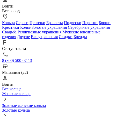
Войти
Все города
Кольца
Серьги
Цепочки
Браслеты
Подвески
Перстни
Броши
Крестики
Колье
Золотые украшения
Серебряные украшения
Свадьба
Религиозные украшения
Мужские ювелирные
изделия
Другое
Все украшения
Скидки
Бренды
Статус заказа
8 (800) 500-07-13
Магазины (22)
Войти
Все кольца
Женские кольца
Золотые женские кольца
Золотые кольца