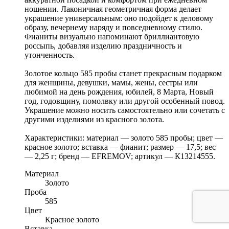
ношении. Лаконичная геометричная форма делает
украшение универсальным: оно подойдет к деловому
образу, вечернему наряду и повседневному стилю.
Фианиты визуально напоминают бриллиантовую
россыпь, добавляя изделию праздничность и
утонченность.
Золотое кольцо 585 пробы станет прекрасным подарком
для женщины, девушки, мамы, жены, сестры или
любимой на день рождения, юбилей, 8 Марта, Новый
год, годовщину, помолвку или другой особенный повод.
Украшение можно носить самостоятельно или сочетать с
другими изделиями из красного золота.
Характеристики: материал — золото 585 пробы; цвет —
красное золото; вставка — фианит; размер — 17,5; вес
— 2,25 г; бренд — EFREMOV; артикул — К13214555.
Материал
Золото
Проба
585
Цвет
Красное золото
Вставка