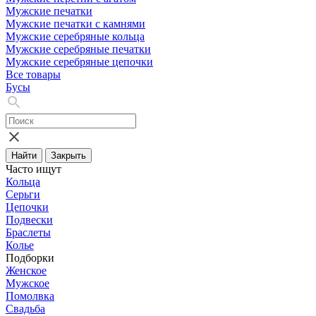
Мужские печатки
Мужские печатки с камнями
Мужские серебряные кольца
Мужские серебряные печатки
Мужские серебряные цепочки
Все товары
Бусы
Найти
Закрыть
Часто ищут
Кольца
Серьги
Цепочки
Подвески
Браслеты
Колье
Подборки
Женское
Мужское
Помолвка
Свадьба