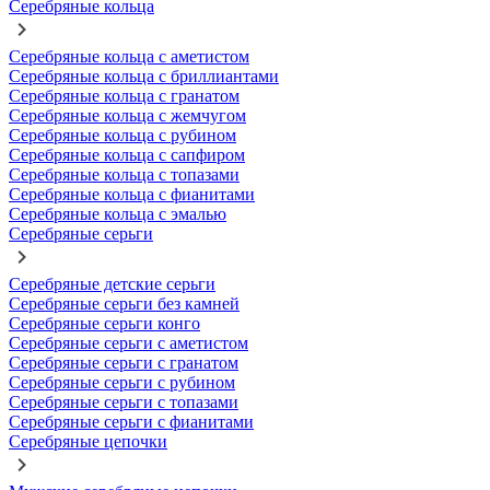
Серебряные кольца
Серебряные кольца с аметистом
Серебряные кольца с бриллиантами
Серебряные кольца с гранатом
Серебряные кольца с жемчугом
Серебряные кольца с рубином
Серебряные кольца с сапфиром
Серебряные кольца с топазами
Серебряные кольца с фианитами
Серебряные кольца с эмалью
Серебряные серьги
Серебряные детские серьги
Серебряные серьги без камней
Серебряные серьги конго
Серебряные серьги с аметистом
Серебряные серьги с гранатом
Серебряные серьги с рубином
Серебряные серьги с топазами
Серебряные серьги с фианитами
Серебряные цепочки