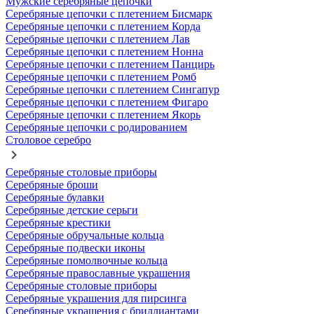
Мужские серебряные цепочки
Серебряные цепочки с плетением Бисмарк
Серебряные цепочки с плетением Корда
Серебряные цепочки с плетением Лав
Серебряные цепочки с плетением Нонна
Серебряные цепочки с плетением Панцирь
Серебряные цепочки с плетением Ромб
Серебряные цепочки с плетением Сингапур
Серебряные цепочки с плетением Фигаро
Серебряные цепочки с плетением Якорь
Серебряные цепочки с родированием
Столовое серебро
Серебряные столовые приборы
Серебряные броши
Серебряные булавки
Серебряные детские серьги
Серебряные крестики
Серебряные обручальные кольца
Серебряные подвески иконы
Серебряные помолвочные кольца
Серебряные православные украшения
Серебряные столовые приборы
Серебряные украшения для пирсинга
Серебряные украшения с бриллиантами