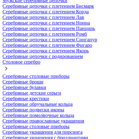
Мужские серебряные цепочки
Серебряные цепочки с плетением Бисмарк
Серебряные цепочки с плетением Корда
Серебряные цепочки с плетением Лав
Серебряные цепочки с плетением Нонна
Серебряные цепочки с плетением Панцирь
Серебряные цепочки с плетением Ромб
Серебряные цепочки с плетением Сингапур
Серебряные цепочки с плетением Фигаро
Серебряные цепочки с плетением Якорь
Серебряные цепочки с родированием
Столовое серебро
Серебряные столовые приборы
Серебряные броши
Серебряные булавки
Серебряные детские серьги
Серебряные крестики
Серебряные обручальные кольца
Серебряные подвески иконы
Серебряные помолвочные кольца
Серебряные православные украшения
Серебряные столовые приборы
Серебряные украшения для пирсинга
Серебряные украшения с бриллиантами