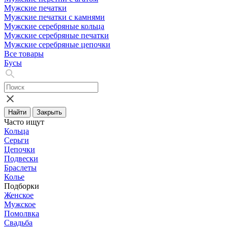
Мужские печатки
Мужские печатки с камнями
Мужские серебряные кольца
Мужские серебряные печатки
Мужские серебряные цепочки
Все товары
Бусы
Найти
Закрыть
Часто ищут
Кольца
Серьги
Цепочки
Подвески
Браслеты
Колье
Подборки
Женское
Мужское
Помолвка
Свадьба