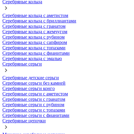
Серебряные кольца
Серебряные кольца с аметистом
Серебряные кольца с бриллиантами
Серебряные кольца с гранатом
Серебряные кольца с жемчугом
Серебряные кольца с рубином
Серебряные кольца с сапфиром
Серебряные кольца с топазами
Серебряные кольца с фианитами
Серебряные кольца с эмалью
Серебряные серьги
Серебряные детские серьги
Серебряные серьги без камней
Серебряные серьги конго
Серебряные серьги с аметистом
Серебряные серьги с гранатом
Серебряные серьги с рубином
Серебряные серьги с топазами
Серебряные серьги с фианитами
Серебряные цепочки