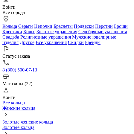
Войти
Все города
Кольца
Серьги
Цепочки
Браслеты
Подвески
Перстни
Броши
Крестики
Колье
Золотые украшения
Серебряные украшения
Свадьба
Религиозные украшения
Мужские ювелирные
изделия
Другое
Все украшения
Скидки
Бренды
Статус заказа
8 (800) 500-07-13
Магазины (22)
Войти
Все кольца
Женские кольца
Золотые женские кольца
Золотые кольца