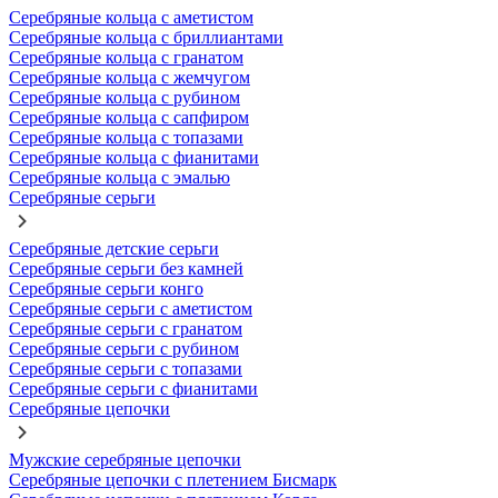
Серебряные кольца с аметистом
Серебряные кольца с бриллиантами
Серебряные кольца с гранатом
Серебряные кольца с жемчугом
Серебряные кольца с рубином
Серебряные кольца с сапфиром
Серебряные кольца с топазами
Серебряные кольца с фианитами
Серебряные кольца с эмалью
Серебряные серьги
Серебряные детские серьги
Серебряные серьги без камней
Серебряные серьги конго
Серебряные серьги с аметистом
Серебряные серьги с гранатом
Серебряные серьги с рубином
Серебряные серьги с топазами
Серебряные серьги с фианитами
Серебряные цепочки
Мужские серебряные цепочки
Серебряные цепочки с плетением Бисмарк