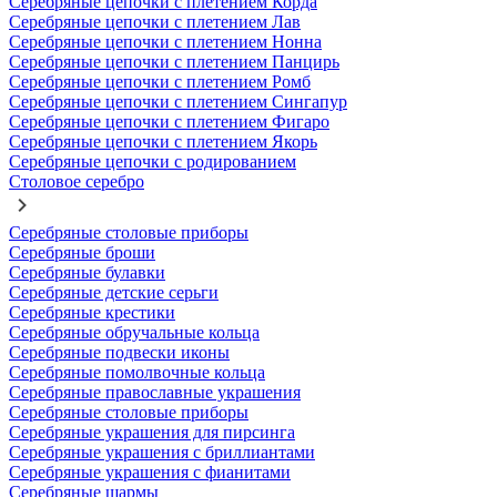
Серебряные цепочки с плетением Корда
Серебряные цепочки с плетением Лав
Серебряные цепочки с плетением Нонна
Серебряные цепочки с плетением Панцирь
Серебряные цепочки с плетением Ромб
Серебряные цепочки с плетением Сингапур
Серебряные цепочки с плетением Фигаро
Серебряные цепочки с плетением Якорь
Серебряные цепочки с родированием
Столовое серебро
Серебряные столовые приборы
Серебряные броши
Серебряные булавки
Серебряные детские серьги
Серебряные крестики
Серебряные обручальные кольца
Серебряные подвески иконы
Серебряные помолвочные кольца
Серебряные православные украшения
Серебряные столовые приборы
Серебряные украшения для пирсинга
Серебряные украшения с бриллиантами
Серебряные украшения с фианитами
Серебряные шармы