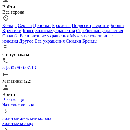
Войти
Все города
Кольца
Серьги
Цепочки
Браслеты
Подвески
Перстни
Броши
Крестики
Колье
Золотые украшения
Серебряные украшения
Свадьба
Религиозные украшения
Мужские ювелирные
изделия
Другое
Все украшения
Скидки
Бренды
Статус заказа
8 (800) 500-07-13
Магазины (22)
Войти
Все кольца
Женские кольца
Золотые женские кольца
Золотые кольца