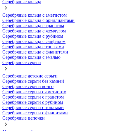
Серебряные кольца
Серебряные кольца с аметистом
Серебряные кольца с бриллиантами
Серебряные кольца с гранатом
Серебряные кольца с жемчугом
Серебряные кольца с рубином
Серебряные кольца с сапфиром
Серебряные кольца с топазами
Серебряные кольца с фианитами
Серебряные кольца с эмалью
Серебряные серьги
Серебряные детские серьги
Серебряные серьги без камней
Серебряные серьги конго
Серебряные серьги с аметистом
Серебряные серьги с гранатом
Серебряные серьги с рубином
Серебряные серьги с топазами
Серебряные серьги с фианитами
Серебряные цепочки