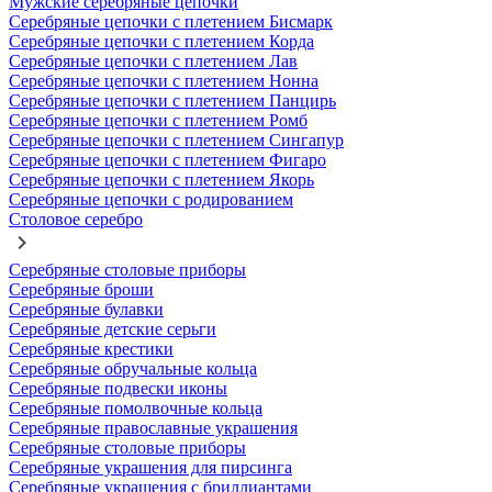
Мужские серебряные цепочки
Серебряные цепочки с плетением Бисмарк
Серебряные цепочки с плетением Корда
Серебряные цепочки с плетением Лав
Серебряные цепочки с плетением Нонна
Серебряные цепочки с плетением Панцирь
Серебряные цепочки с плетением Ромб
Серебряные цепочки с плетением Сингапур
Серебряные цепочки с плетением Фигаро
Серебряные цепочки с плетением Якорь
Серебряные цепочки с родированием
Столовое серебро
Серебряные столовые приборы
Серебряные броши
Серебряные булавки
Серебряные детские серьги
Серебряные крестики
Серебряные обручальные кольца
Серебряные подвески иконы
Серебряные помолвочные кольца
Серебряные православные украшения
Серебряные столовые приборы
Серебряные украшения для пирсинга
Серебряные украшения с бриллиантами