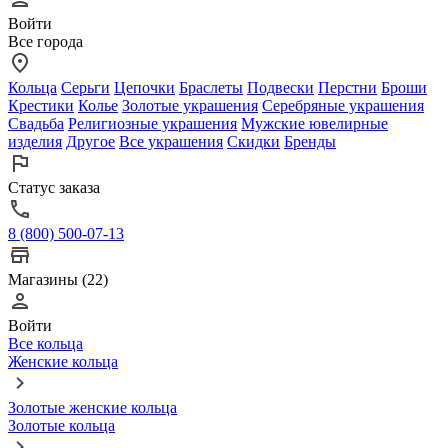
Войти
Все города
Кольца
Серьги
Цепочки
Браслеты
Подвески
Перстни
Броши
Крестики
Колье
Золотые украшения
Серебряные украшения
Свадьба
Религиозные украшения
Мужские ювелирные
изделия
Другое
Все украшения
Скидки
Бренды
Статус заказа
8 (800) 500-07-13
Магазины (22)
Войти
Все кольца
Женские кольца
Золотые женские кольца
Золотые кольца