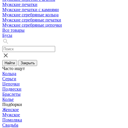
Мужские печатки
Мужские печатки с камнями
Мужские серебряные кольца
Мужские серебряные печатки
Мужские серебряные цепочки
Все товары
Бусы
Найти
Закрыть
Часто ищут
Кольца
Серьги
Цепочки
Подвески
Браслеты
Колье
Подборки
Женское
Мужское
Помолвка
Свадьба