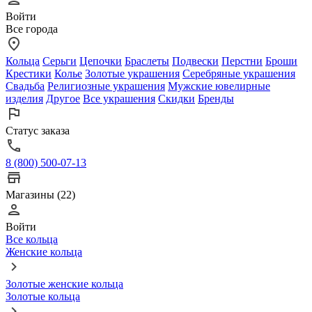
Войти
Все города
Кольца
Серьги
Цепочки
Браслеты
Подвески
Перстни
Броши
Крестики
Колье
Золотые украшения
Серебряные украшения
Свадьба
Религиозные украшения
Мужские ювелирные
изделия
Другое
Все украшения
Скидки
Бренды
Статус заказа
8 (800) 500-07-13
Магазины (22)
Войти
Все кольца
Женские кольца
Золотые женские кольца
Золотые кольца