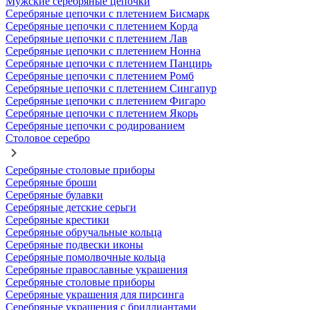
Мужские серебряные цепочки
Серебряные цепочки с плетением Бисмарк
Серебряные цепочки с плетением Корда
Серебряные цепочки с плетением Лав
Серебряные цепочки с плетением Нонна
Серебряные цепочки с плетением Панцирь
Серебряные цепочки с плетением Ромб
Серебряные цепочки с плетением Сингапур
Серебряные цепочки с плетением Фигаро
Серебряные цепочки с плетением Якорь
Серебряные цепочки с родированием
Столовое серебро
Серебряные столовые приборы
Серебряные броши
Серебряные булавки
Серебряные детские серьги
Серебряные крестики
Серебряные обручальные кольца
Серебряные подвески иконы
Серебряные помолвочные кольца
Серебряные православные украшения
Серебряные столовые приборы
Серебряные украшения для пирсинга
Серебряные украшения с бриллиантами