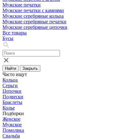
Мужские печатки
Мужские печатки с камнями
Мужские серебряные кольца
Мужские серебряные печатки
Мужские серебряные цепочки
Все товары
Бусы
Найти
Закрыть
Часто ищут
Кольца
Серьги
Цепочки
Подвески
Браслеты
Колье
Подборки
Женское
Мужское
Помолвка
Свадьба