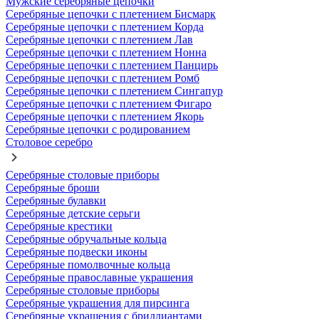
Мужские серебряные цепочки
Серебряные цепочки с плетением Бисмарк
Серебряные цепочки с плетением Корда
Серебряные цепочки с плетением Лав
Серебряные цепочки с плетением Нонна
Серебряные цепочки с плетением Панцирь
Серебряные цепочки с плетением Ромб
Серебряные цепочки с плетением Сингапур
Серебряные цепочки с плетением Фигаро
Серебряные цепочки с плетением Якорь
Серебряные цепочки с родированием
Столовое серебро
Серебряные столовые приборы
Серебряные броши
Серебряные булавки
Серебряные детские серьги
Серебряные крестики
Серебряные обручальные кольца
Серебряные подвески иконы
Серебряные помолвочные кольца
Серебряные православные украшения
Серебряные столовые приборы
Серебряные украшения для пирсинга
Серебряные украшения с бриллиантами