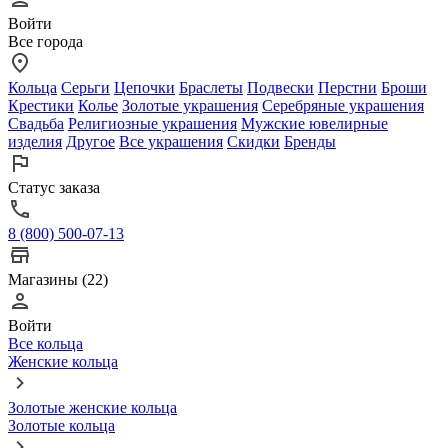
Войти
Все города
Кольца
Серьги
Цепочки
Браслеты
Подвески
Перстни
Броши
Крестики
Колье
Золотые украшения
Серебряные украшения
Свадьба
Религиозные украшения
Мужские ювелирные
изделия
Другое
Все украшения
Скидки
Бренды
Статус заказа
8 (800) 500-07-13
Магазины (22)
Войти
Все кольца
Женские кольца
Золотые женские кольца
Золотые кольца