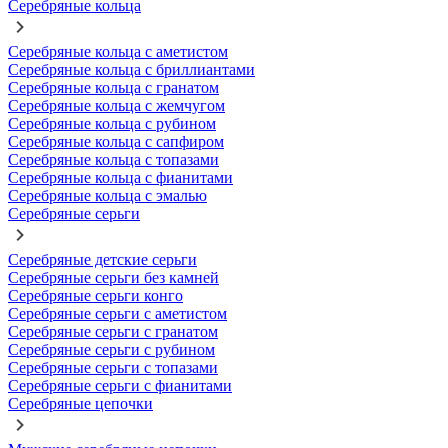
Серебряные кольца
Серебряные кольца с аметистом
Серебряные кольца с бриллиантами
Серебряные кольца с гранатом
Серебряные кольца с жемчугом
Серебряные кольца с рубином
Серебряные кольца с сапфиром
Серебряные кольца с топазами
Серебряные кольца с фианитами
Серебряные кольца с эмалью
Серебряные серьги
Серебряные детские серьги
Серебряные серьги без камней
Серебряные серьги конго
Серебряные серьги с аметистом
Серебряные серьги с гранатом
Серебряные серьги с рубином
Серебряные серьги с топазами
Серебряные серьги с фианитами
Серебряные цепочки