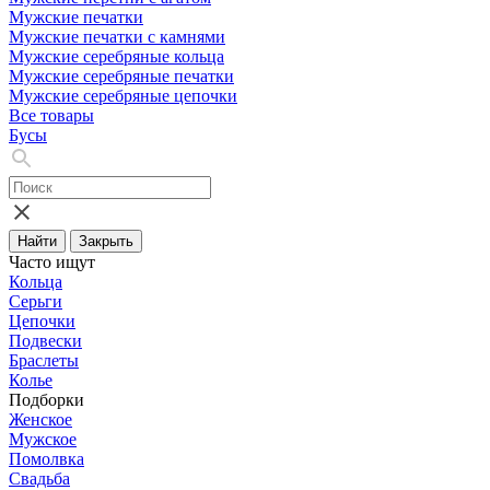
Мужские печатки
Мужские печатки с камнями
Мужские серебряные кольца
Мужские серебряные печатки
Мужские серебряные цепочки
Все товары
Бусы
Найти
Закрыть
Часто ищут
Кольца
Серьги
Цепочки
Подвески
Браслеты
Колье
Подборки
Женское
Мужское
Помолвка
Свадьба