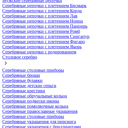
Мужские серебряные цепочки
Серебряные цепочки с плетением Бисмарк
Серебряные цепочки с плетением Корда
Серебряные цепочки с плетением Лав
Серебряные цепочки с плетением Нонна
Серебряные цепочки с плетением Панцирь
Серебряные цепочки с плетением Ромб
Серебряные цепочки с плетением Сингапур
Серебряные цепочки с плетением Фигаро
Серебряные цепочки с плетением Якорь
Серебряные цепочки с родированием
Столовое серебро
Серебряные столовые приборы
Серебряные броши
Серебряные булавки
Серебряные детские серьги
Серебряные крестики
Серебряные обручальные кольца
Серебряные подвески иконы
Серебряные помолвочные кольца
Серебряные православные украшения
Серебряные столовые приборы
Серебряные украшения для пирсинга
Серебряные украшения с бриллиантами