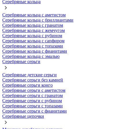
Серебряные кольца
Серебряные кольца с аметистом
Серебряные кольца с бриллиантами
Серебряные кольца с гранатом
Серебряные кольца с жемчугом
Серебряные кольца с рубином
Серебряные кольца с сапфиром
Серебряные кольца с топазами
Серебряные кольца с фианитами
Серебряные кольца с эмалью
Серебряные серьги
Серебряные детские серьги
Серебряные серьги без камней
Серебряные серьги конго
Серебряные серьги с аметистом
Серебряные серьги с гранатом
Серебряные серьги с рубином
Серебряные серьги с топазами
Серебряные серьги с фианитами
Серебряные цепочки