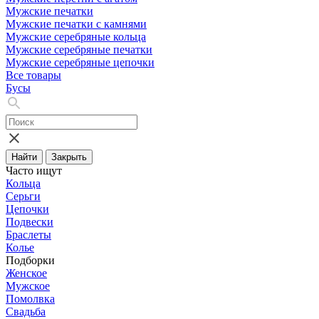
Мужские печатки
Мужские печатки с камнями
Мужские серебряные кольца
Мужские серебряные печатки
Мужские серебряные цепочки
Все товары
Бусы
Найти
Закрыть
Часто ищут
Кольца
Серьги
Цепочки
Подвески
Браслеты
Колье
Подборки
Женское
Мужское
Помолвка
Свадьба