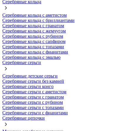
Серебряные кольца
Серебряные кольца с аметистом
Серебряные кольца с бриллиантами
Серебряные кольца с гранатом
Серебряные кольца с жемчугом
Серебряные кольца с рубином
Серебряные кольца с сапфиром
Серебряные кольца с топазами
Серебряные кольца с фианитами
Серебряные кольца с эмалью
Серебряные серьги
Серебряные детские серьги
Серебряные серьги без камней
Серебряные серьги конго
Серебряные серьги с аметистом
Серебряные серьги с гранатом
Серебряные серьги с рубином
Серебряные серьги с топазами
Серебряные серьги с фианитами
Серебряные цепочки