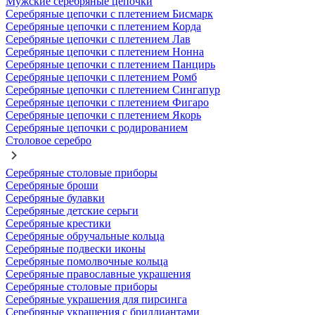
Мужские серебряные цепочки
Серебряные цепочки с плетением Бисмарк
Серебряные цепочки с плетением Корда
Серебряные цепочки с плетением Лав
Серебряные цепочки с плетением Нонна
Серебряные цепочки с плетением Панцирь
Серебряные цепочки с плетением Ромб
Серебряные цепочки с плетением Сингапур
Серебряные цепочки с плетением Фигаро
Серебряные цепочки с плетением Якорь
Серебряные цепочки с родированием
Столовое серебро
Серебряные столовые приборы
Серебряные броши
Серебряные булавки
Серебряные детские серьги
Серебряные крестики
Серебряные обручальные кольца
Серебряные подвески иконы
Серебряные помолвочные кольца
Серебряные православные украшения
Серебряные столовые приборы
Серебряные украшения для пирсинга
Серебряные украшения с бриллиантами