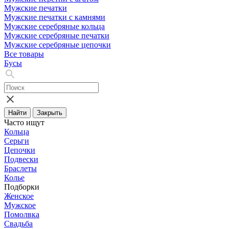
Мужские печатки
Мужские печатки с камнями
Мужские серебряные кольца
Мужские серебряные печатки
Мужские серебряные цепочки
Все товары
Бусы
Найти
Закрыть
Часто ищут
Кольца
Серьги
Цепочки
Подвески
Браслеты
Колье
Подборки
Женское
Мужское
Помолвка
Свадьба