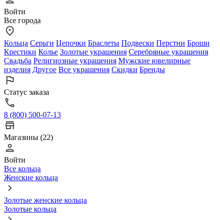
Войти
Все города
Кольца
Серьги
Цепочки
Браслеты
Подвески
Перстни
Броши
Крестики
Колье
Золотые украшения
Серебряные украшения
Свадьба
Религиозные украшения
Мужские ювелирные
изделия
Другое
Все украшения
Скидки
Бренды
Статус заказа
8 (800) 500-07-13
Магазины (22)
Войти
Все кольца
Женские кольца
Золотые женские кольца
Золотые кольца