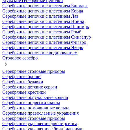
Мужские серебряные цепочки
Серебряные цепочки с плетением Бисмарк
Серебряные цепочки с плетением Корда
Серебряные цепочки с плетением Лав
Серебряные цепочки с плетением Нонна
Серебряные цепочки с плетением Панцирь
Серебряные цепочки с плетением Ромб
Серебряные цепочки с плетением Сингапур
Серебряные цепочки с плетением Фигаро
Серебряные цепочки с плетением Якорь
Серебряные цепочки с родированием
Столовое серебро
Серебряные столовые приборы
Серебряные броши
Серебряные булавки
Серебряные детские серьги
Серебряные крестики
Серебряные обручальные кольца
Серебряные подвески иконы
Серебряные помолвочные кольца
Серебряные православные украшения
Серебряные столовые приборы
Серебряные украшения для пирсинга
Серебряные украшения с бриллиантами