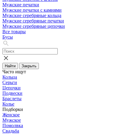
Мужские печатки
Мужские печатки с камнями
Мужские серебряные кольца
Мужские серебряные печатки
Мужские серебряные цепочки
Все товары
Бусы
Найти
Закрыть
Часто ищут
Кольца
Серьги
Цепочки
Подвески
Браслеты
Колье
Подборки
Женское
Мужское
Помолвка
Свадьба