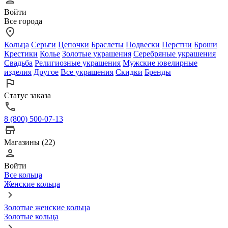
Войти
Все города
Кольца
Серьги
Цепочки
Браслеты
Подвески
Перстни
Броши
Крестики
Колье
Золотые украшения
Серебряные украшения
Свадьба
Религиозные украшения
Мужские ювелирные
изделия
Другое
Все украшения
Скидки
Бренды
Статус заказа
8 (800) 500-07-13
Магазины (22)
Войти
Все кольца
Женские кольца
Золотые женские кольца
Золотые кольца