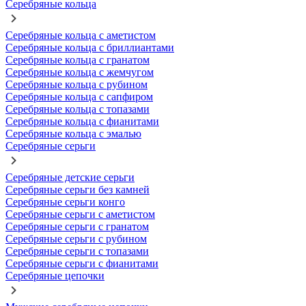
Серебряные кольца
Серебряные кольца с аметистом
Серебряные кольца с бриллиантами
Серебряные кольца с гранатом
Серебряные кольца с жемчугом
Серебряные кольца с рубином
Серебряные кольца с сапфиром
Серебряные кольца с топазами
Серебряные кольца с фианитами
Серебряные кольца с эмалью
Серебряные серьги
Серебряные детские серьги
Серебряные серьги без камней
Серебряные серьги конго
Серебряные серьги с аметистом
Серебряные серьги с гранатом
Серебряные серьги с рубином
Серебряные серьги с топазами
Серебряные серьги с фианитами
Серебряные цепочки