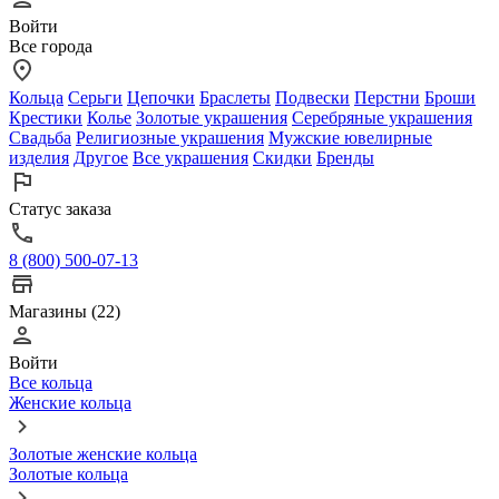
Войти
Все города
Кольца
Серьги
Цепочки
Браслеты
Подвески
Перстни
Броши
Крестики
Колье
Золотые украшения
Серебряные украшения
Свадьба
Религиозные украшения
Мужские ювелирные
изделия
Другое
Все украшения
Скидки
Бренды
Статус заказа
8 (800) 500-07-13
Магазины (22)
Войти
Все кольца
Женские кольца
Золотые женские кольца
Золотые кольца