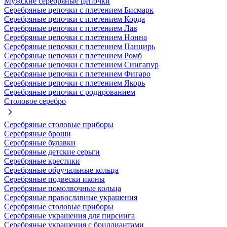
Мужские серебряные цепочки
Серебряные цепочки с плетением Бисмарк
Серебряные цепочки с плетением Корда
Серебряные цепочки с плетением Лав
Серебряные цепочки с плетением Нонна
Серебряные цепочки с плетением Панцирь
Серебряные цепочки с плетением Ромб
Серебряные цепочки с плетением Сингапур
Серебряные цепочки с плетением Фигаро
Серебряные цепочки с плетением Якорь
Серебряные цепочки с родированием
Столовое серебро
Серебряные столовые приборы
Серебряные броши
Серебряные булавки
Серебряные детские серьги
Серебряные крестики
Серебряные обручальные кольца
Серебряные подвески иконы
Серебряные помолвочные кольца
Серебряные православные украшения
Серебряные столовые приборы
Серебряные украшения для пирсинга
Серебряные украшения с бриллиантами