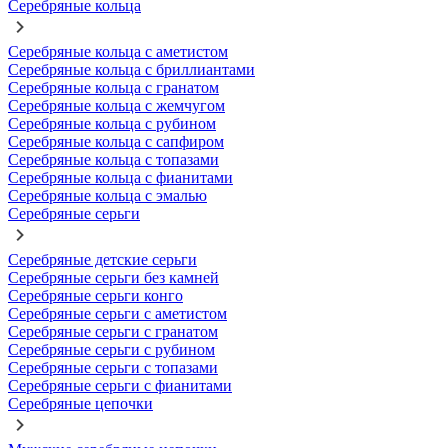
Серебряные кольца
Серебряные кольца с аметистом
Серебряные кольца с бриллиантами
Серебряные кольца с гранатом
Серебряные кольца с жемчугом
Серебряные кольца с рубином
Серебряные кольца с сапфиром
Серебряные кольца с топазами
Серебряные кольца с фианитами
Серебряные кольца с эмалью
Серебряные серьги
Серебряные детские серьги
Серебряные серьги без камней
Серебряные серьги конго
Серебряные серьги с аметистом
Серебряные серьги с гранатом
Серебряные серьги с рубином
Серебряные серьги с топазами
Серебряные серьги с фианитами
Серебряные цепочки