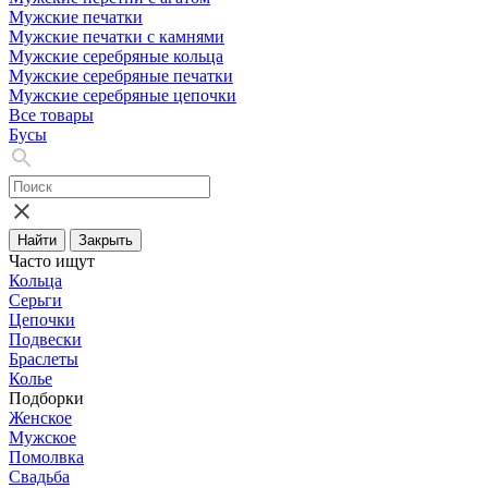
Мужские печатки
Мужские печатки с камнями
Мужские серебряные кольца
Мужские серебряные печатки
Мужские серебряные цепочки
Все товары
Бусы
Найти
Закрыть
Часто ищут
Кольца
Серьги
Цепочки
Подвески
Браслеты
Колье
Подборки
Женское
Мужское
Помолвка
Свадьба