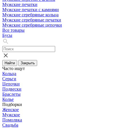
Мужские печатки
Мужские печатки с камнями
Мужские серебряные кольца
Мужские серебряные печатки
Мужские серебряные цепочки
Все товары
Бусы
Найти
Закрыть
Часто ищут
Кольца
Серьги
Цепочки
Подвески
Браслеты
Колье
Подборки
Женское
Мужское
Помолвка
Свадьба