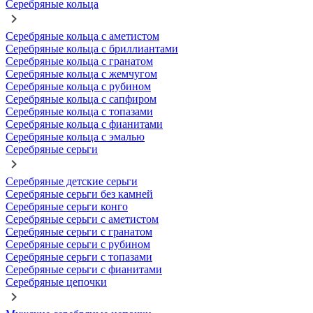
Серебряные кольца
Серебряные кольца с аметистом
Серебряные кольца с бриллиантами
Серебряные кольца с гранатом
Серебряные кольца с жемчугом
Серебряные кольца с рубином
Серебряные кольца с сапфиром
Серебряные кольца с топазами
Серебряные кольца с фианитами
Серебряные кольца с эмалью
Серебряные серьги
Серебряные детские серьги
Серебряные серьги без камней
Серебряные серьги конго
Серебряные серьги с аметистом
Серебряные серьги с гранатом
Серебряные серьги с рубином
Серебряные серьги с топазами
Серебряные серьги с фианитами
Серебряные цепочки