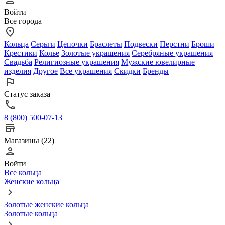
Войти
Все города
Кольца
Серьги
Цепочки
Браслеты
Подвески
Перстни
Броши
Крестики
Колье
Золотые украшения
Серебряные украшения
Свадьба
Религиозные украшения
Мужские ювелирные
изделия
Другое
Все украшения
Скидки
Бренды
Статус заказа
8 (800) 500-07-13
Магазины (22)
Войти
Все кольца
Женские кольца
Золотые женские кольца
Золотые кольца