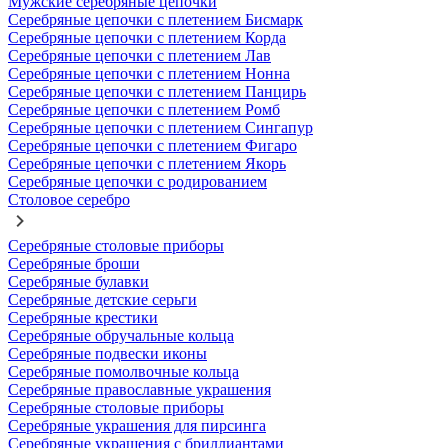
Мужские серебряные цепочки
Серебряные цепочки с плетением Бисмарк
Серебряные цепочки с плетением Корда
Серебряные цепочки с плетением Лав
Серебряные цепочки с плетением Нонна
Серебряные цепочки с плетением Панцирь
Серебряные цепочки с плетением Ромб
Серебряные цепочки с плетением Сингапур
Серебряные цепочки с плетением Фигаро
Серебряные цепочки с плетением Якорь
Серебряные цепочки с родированием
Столовое серебро
Серебряные столовые приборы
Серебряные броши
Серебряные булавки
Серебряные детские серьги
Серебряные крестики
Серебряные обручальные кольца
Серебряные подвески иконы
Серебряные помолвочные кольца
Серебряные православные украшения
Серебряные столовые приборы
Серебряные украшения для пирсинга
Серебряные украшения с бриллиантами