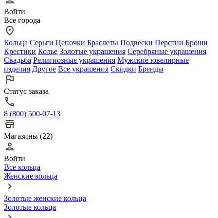
Войти
Все города
Кольца
Серьги
Цепочки
Браслеты
Подвески
Перстни
Броши
Крестики
Колье
Золотые украшения
Серебряные украшения
Свадьба
Религиозные украшения
Мужские ювелирные
изделия
Другое
Все украшения
Скидки
Бренды
Статус заказа
8 (800) 500-07-13
Магазины (22)
Войти
Все кольца
Женские кольца
Золотые женские кольца
Золотые кольца