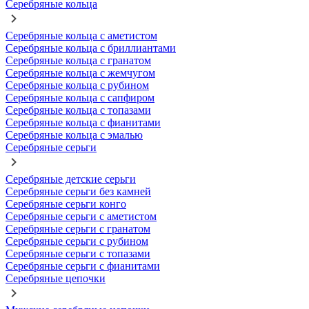
Серебряные кольца
Серебряные кольца с аметистом
Серебряные кольца с бриллиантами
Серебряные кольца с гранатом
Серебряные кольца с жемчугом
Серебряные кольца с рубином
Серебряные кольца с сапфиром
Серебряные кольца с топазами
Серебряные кольца с фианитами
Серебряные кольца с эмалью
Серебряные серьги
Серебряные детские серьги
Серебряные серьги без камней
Серебряные серьги конго
Серебряные серьги с аметистом
Серебряные серьги с гранатом
Серебряные серьги с рубином
Серебряные серьги с топазами
Серебряные серьги с фианитами
Серебряные цепочки