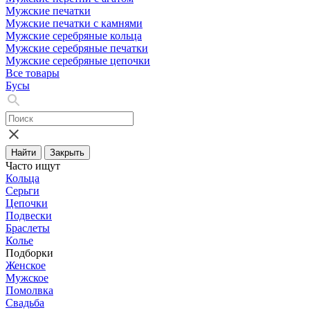
Мужские печатки
Мужские печатки с камнями
Мужские серебряные кольца
Мужские серебряные печатки
Мужские серебряные цепочки
Все товары
Бусы
Найти
Закрыть
Часто ищут
Кольца
Серьги
Цепочки
Подвески
Браслеты
Колье
Подборки
Женское
Мужское
Помолвка
Свадьба