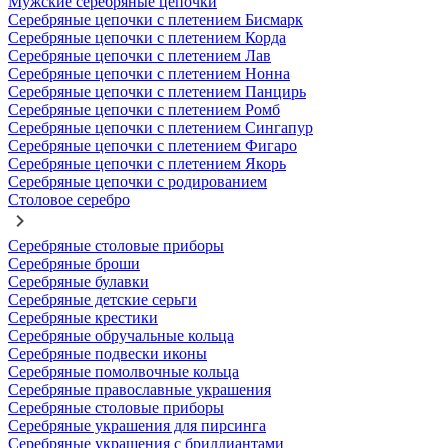
Мужские серебряные цепочки
Серебряные цепочки с плетением Бисмарк
Серебряные цепочки с плетением Корда
Серебряные цепочки с плетением Лав
Серебряные цепочки с плетением Нонна
Серебряные цепочки с плетением Панцирь
Серебряные цепочки с плетением Ромб
Серебряные цепочки с плетением Сингапур
Серебряные цепочки с плетением Фигаро
Серебряные цепочки с плетением Якорь
Серебряные цепочки с родированием
Столовое серебро
Серебряные столовые приборы
Серебряные броши
Серебряные булавки
Серебряные детские серьги
Серебряные крестики
Серебряные обручальные кольца
Серебряные подвески иконы
Серебряные помолвочные кольца
Серебряные православные украшения
Серебряные столовые приборы
Серебряные украшения для пирсинга
Серебряные украшения с бриллиантами