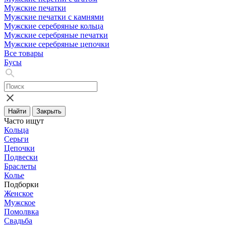
Мужские печатки
Мужские печатки с камнями
Мужские серебряные кольца
Мужские серебряные печатки
Мужские серебряные цепочки
Все товары
Бусы
Найти
Закрыть
Часто ищут
Кольца
Серьги
Цепочки
Подвески
Браслеты
Колье
Подборки
Женское
Мужское
Помолвка
Свадьба