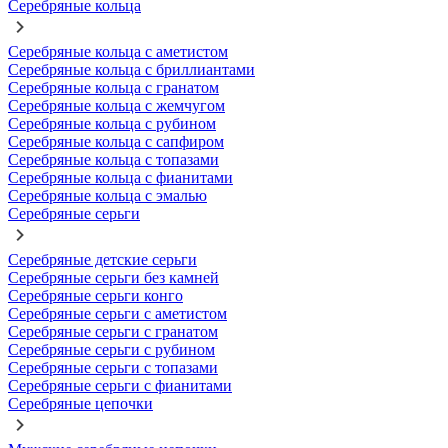
Серебряные кольца
Серебряные кольца с аметистом
Серебряные кольца с бриллиантами
Серебряные кольца с гранатом
Серебряные кольца с жемчугом
Серебряные кольца с рубином
Серебряные кольца с сапфиром
Серебряные кольца с топазами
Серебряные кольца с фианитами
Серебряные кольца с эмалью
Серебряные серьги
Серебряные детские серьги
Серебряные серьги без камней
Серебряные серьги конго
Серебряные серьги с аметистом
Серебряные серьги с гранатом
Серебряные серьги с рубином
Серебряные серьги с топазами
Серебряные серьги с фианитами
Серебряные цепочки