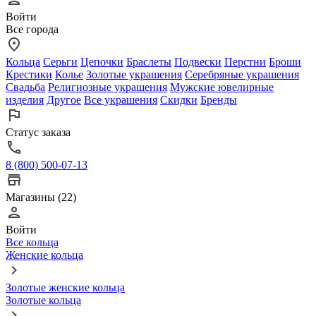
Войти
Все города
Кольца
Серьги
Цепочки
Браслеты
Подвески
Перстни
Броши
Крестики
Колье
Золотые украшения
Серебряные украшения
Свадьба
Религиозные украшения
Мужские ювелирные
изделия
Другое
Все украшения
Скидки
Бренды
Статус заказа
8 (800) 500-07-13
Магазины (22)
Войти
Все кольца
Женские кольца
Золотые женские кольца
Золотые кольца