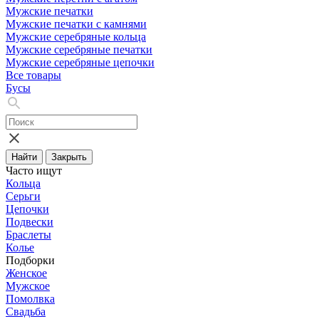
Мужские печатки
Мужские печатки с камнями
Мужские серебряные кольца
Мужские серебряные печатки
Мужские серебряные цепочки
Все товары
Бусы
Найти
Закрыть
Часто ищут
Кольца
Серьги
Цепочки
Подвески
Браслеты
Колье
Подборки
Женское
Мужское
Помолвка
Свадьба