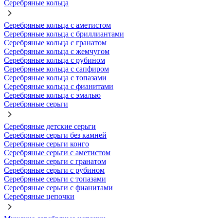
Серебряные кольца
Серебряные кольца с аметистом
Серебряные кольца с бриллиантами
Серебряные кольца с гранатом
Серебряные кольца с жемчугом
Серебряные кольца с рубином
Серебряные кольца с сапфиром
Серебряные кольца с топазами
Серебряные кольца с фианитами
Серебряные кольца с эмалью
Серебряные серьги
Серебряные детские серьги
Серебряные серьги без камней
Серебряные серьги конго
Серебряные серьги с аметистом
Серебряные серьги с гранатом
Серебряные серьги с рубином
Серебряные серьги с топазами
Серебряные серьги с фианитами
Серебряные цепочки