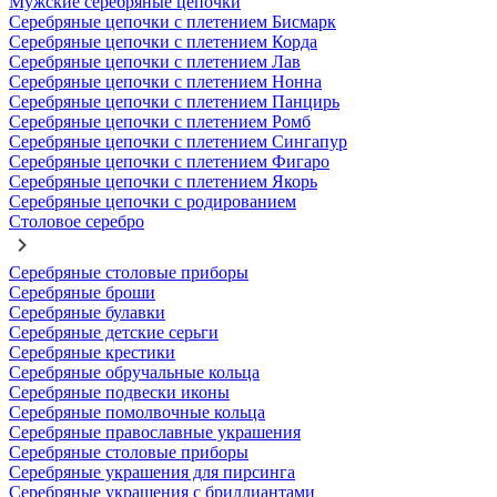
Мужские серебряные цепочки
Серебряные цепочки с плетением Бисмарк
Серебряные цепочки с плетением Корда
Серебряные цепочки с плетением Лав
Серебряные цепочки с плетением Нонна
Серебряные цепочки с плетением Панцирь
Серебряные цепочки с плетением Ромб
Серебряные цепочки с плетением Сингапур
Серебряные цепочки с плетением Фигаро
Серебряные цепочки с плетением Якорь
Серебряные цепочки с родированием
Столовое серебро
Серебряные столовые приборы
Серебряные броши
Серебряные булавки
Серебряные детские серьги
Серебряные крестики
Серебряные обручальные кольца
Серебряные подвески иконы
Серебряные помолвочные кольца
Серебряные православные украшения
Серебряные столовые приборы
Серебряные украшения для пирсинга
Серебряные украшения с бриллиантами