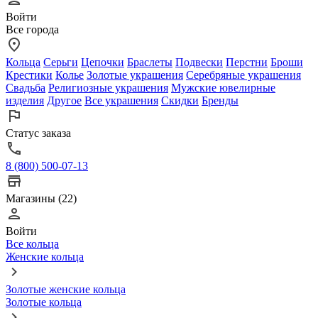
Войти
Все города
Кольца
Серьги
Цепочки
Браслеты
Подвески
Перстни
Броши
Крестики
Колье
Золотые украшения
Серебряные украшения
Свадьба
Религиозные украшения
Мужские ювелирные
изделия
Другое
Все украшения
Скидки
Бренды
Статус заказа
8 (800) 500-07-13
Магазины (22)
Войти
Все кольца
Женские кольца
Золотые женские кольца
Золотые кольца