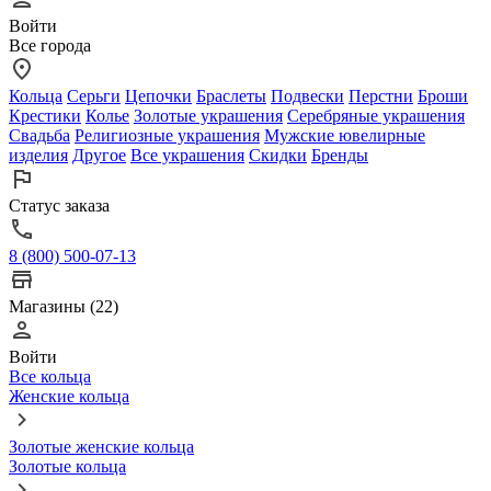
Войти
Все города
Кольца
Серьги
Цепочки
Браслеты
Подвески
Перстни
Броши
Крестики
Колье
Золотые украшения
Серебряные украшения
Свадьба
Религиозные украшения
Мужские ювелирные
изделия
Другое
Все украшения
Скидки
Бренды
Статус заказа
8 (800) 500-07-13
Магазины (22)
Войти
Все кольца
Женские кольца
Золотые женские кольца
Золотые кольца