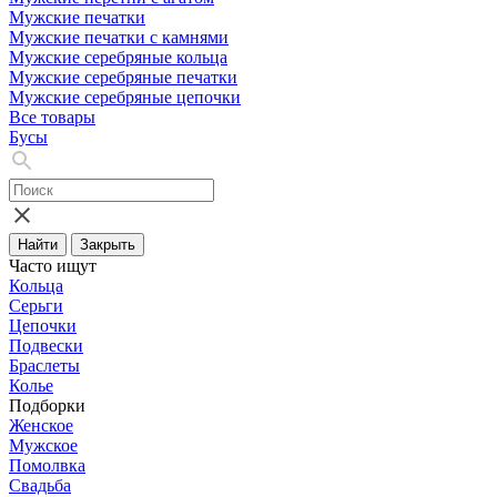
Мужские печатки
Мужские печатки с камнями
Мужские серебряные кольца
Мужские серебряные печатки
Мужские серебряные цепочки
Все товары
Бусы
Найти
Закрыть
Часто ищут
Кольца
Серьги
Цепочки
Подвески
Браслеты
Колье
Подборки
Женское
Мужское
Помолвка
Свадьба