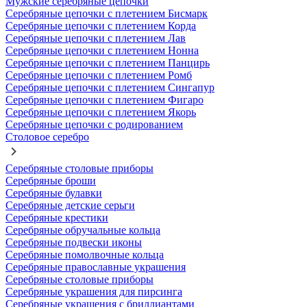
Мужские серебряные цепочки
Серебряные цепочки с плетением Бисмарк
Серебряные цепочки с плетением Корда
Серебряные цепочки с плетением Лав
Серебряные цепочки с плетением Нонна
Серебряные цепочки с плетением Панцирь
Серебряные цепочки с плетением Ромб
Серебряные цепочки с плетением Сингапур
Серебряные цепочки с плетением Фигаро
Серебряные цепочки с плетением Якорь
Серебряные цепочки с родированием
Столовое серебро
Серебряные столовые приборы
Серебряные броши
Серебряные булавки
Серебряные детские серьги
Серебряные крестики
Серебряные обручальные кольца
Серебряные подвески иконы
Серебряные помолвочные кольца
Серебряные православные украшения
Серебряные столовые приборы
Серебряные украшения для пирсинга
Серебряные украшения с бриллиантами