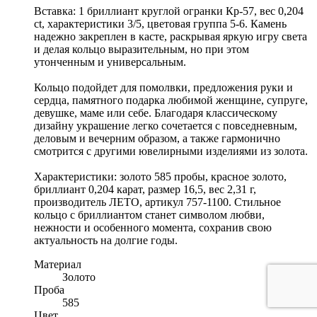
Вставка: 1 бриллиант круглой огранки Кр-57, вес 0,204
ct, характеристики 3/5, цветовая группа 5-6. Камень
надежно закреплен в касте, раскрывая яркую игру света
и делая кольцо выразительным, но при этом
утонченным и универсальным.
Кольцо подойдет для помолвки, предложения руки и
сердца, памятного подарка любимой женщине, супруге,
девушке, маме или себе. Благодаря классическому
дизайну украшение легко сочетается с повседневным,
деловым и вечерним образом, а также гармонично
смотрится с другими ювелирными изделиями из золота.
Характеристики: золото 585 пробы, красное золото,
бриллиант 0,204 карат, размер 16,5, вес 2,31 г,
производитель ЛЕТО, артикул 757-1100. Стильное
кольцо с бриллиантом станет символом любви,
нежности и особенного момента, сохранив свою
актуальность на долгие годы.
Материал
Золото
Проба
585
Цвет