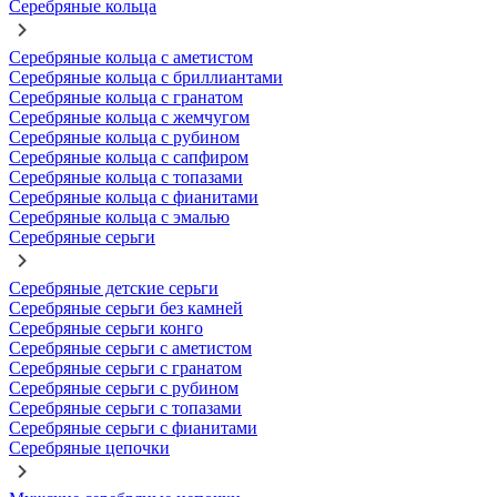
Серебряные кольца
Серебряные кольца с аметистом
Серебряные кольца с бриллиантами
Серебряные кольца с гранатом
Серебряные кольца с жемчугом
Серебряные кольца с рубином
Серебряные кольца с сапфиром
Серебряные кольца с топазами
Серебряные кольца с фианитами
Серебряные кольца с эмалью
Серебряные серьги
Серебряные детские серьги
Серебряные серьги без камней
Серебряные серьги конго
Серебряные серьги с аметистом
Серебряные серьги с гранатом
Серебряные серьги с рубином
Серебряные серьги с топазами
Серебряные серьги с фианитами
Серебряные цепочки