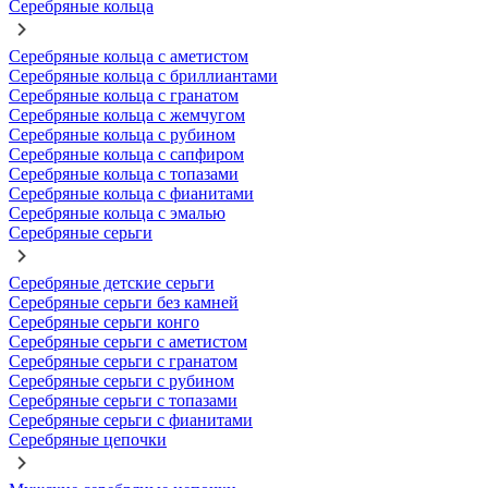
Серебряные кольца
Серебряные кольца с аметистом
Серебряные кольца с бриллиантами
Серебряные кольца с гранатом
Серебряные кольца с жемчугом
Серебряные кольца с рубином
Серебряные кольца с сапфиром
Серебряные кольца с топазами
Серебряные кольца с фианитами
Серебряные кольца с эмалью
Серебряные серьги
Серебряные детские серьги
Серебряные серьги без камней
Серебряные серьги конго
Серебряные серьги с аметистом
Серебряные серьги с гранатом
Серебряные серьги с рубином
Серебряные серьги с топазами
Серебряные серьги с фианитами
Серебряные цепочки