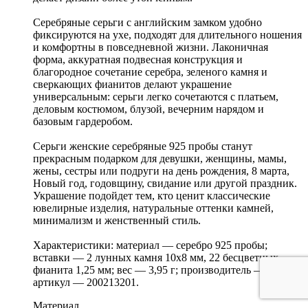
Серебряные серьги с английским замком удобно
фиксируются на ухе, подходят для длительного ношения
и комфортны в повседневной жизни. Лаконичная
форма, аккуратная подвесная конструкция и
благородное сочетание серебра, зеленого камня и
сверкающих фианитов делают украшение
универсальным: серьги легко сочетаются с платьем,
деловым костюмом, блузой, вечерним нарядом и
базовым гардеробом.
Серьги женские серебряные 925 пробы станут
прекрасным подарком для девушки, женщины, мамы,
жены, сестры или подруги на день рождения, 8 марта,
Новый год, годовщину, свидание или другой праздник.
Украшение подойдет тем, кто ценит классические
ювелирные изделия, натуральные оттенки камней,
минимализм и женственный стиль.
Характеристики: материал — серебро 925 пробы;
вставки — 2 лунных камня 10х8 мм, 22 бесцветных
фианита 1,25 мм; вес — 3,95 г; производитель — OASIS;
артикул — 200213201.
Материал