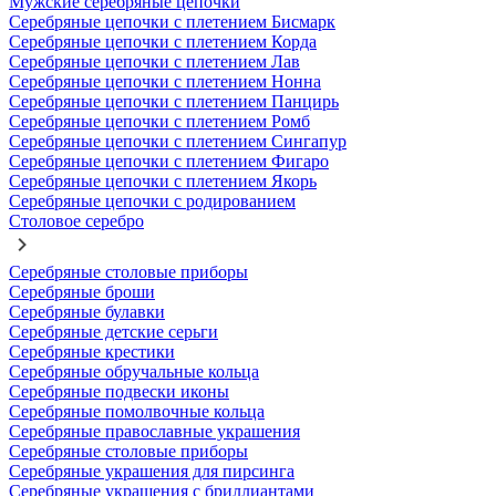
Мужские серебряные цепочки
Серебряные цепочки с плетением Бисмарк
Серебряные цепочки с плетением Корда
Серебряные цепочки с плетением Лав
Серебряные цепочки с плетением Нонна
Серебряные цепочки с плетением Панцирь
Серебряные цепочки с плетением Ромб
Серебряные цепочки с плетением Сингапур
Серебряные цепочки с плетением Фигаро
Серебряные цепочки с плетением Якорь
Серебряные цепочки с родированием
Столовое серебро
Серебряные столовые приборы
Серебряные броши
Серебряные булавки
Серебряные детские серьги
Серебряные крестики
Серебряные обручальные кольца
Серебряные подвески иконы
Серебряные помолвочные кольца
Серебряные православные украшения
Серебряные столовые приборы
Серебряные украшения для пирсинга
Серебряные украшения с бриллиантами