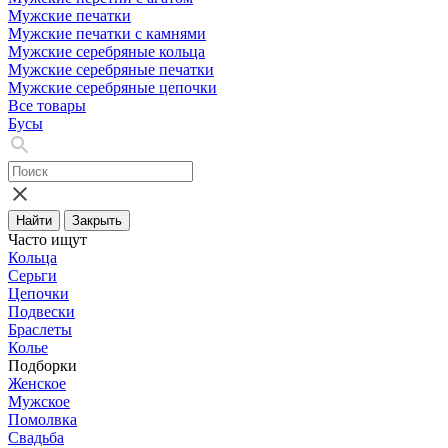
Мужские печатки
Мужские печатки с камнями
Мужские серебряные кольца
Мужские серебряные печатки
Мужские серебряные цепочки
Все товары
Бусы
Найти
Закрыть
Часто ищут
Кольца
Серьги
Цепочки
Подвески
Браслеты
Колье
Подборки
Женское
Мужское
Помолвка
Свадьба