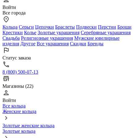
Войти
Все города
Кольца
Серьги
Цепочки
Браслеты
Подвески
Перстни
Броши
Крестики
Колье
Золотые украшения
Серебряные украшения
Свадьба
Религиозные украшения
Мужские ювелирные
изделия
Другое
Все украшения
Скидки
Бренды
Статус заказа
8 (800) 500-07-13
Магазины (22)
Войти
Все кольца
Женские кольца
Золотые женские кольца
Золотые кольца