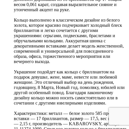
весом 0,061 карат, создавая выразительное сияние и
утонченный акцент на руке.
Кольцо выполнено в классическом дизайне из белого
золота, которое красиво подчеркивает холодный блеск
бриллиантов и легко сочетается с другими
украшениями: серьгами, подвесками, браслетами и
обручальными кольцами. Аккуратная шинка с
декоративными вставками делает модель женственной,
современной и универсальной для повседневного
образа, офиса, торжественного мероприятия или
вечернего выхода.
Украшение подойдет как кольцо с бриллиантом на
подарок девушке, жене, маме, невесте или любимой
женщине. Это отличный выбор на день рождения,
годовщину, 8 Марта, Новый год, помолвку, юбилей или
другой особенный повод. Благодаря лаконичному
дизайну кольцо можно носить самостоятельно или в
сочетании с другими ювелирными изделиями.
Характеристики: металл — белое золото 585 пробы,
вставки — 17 бриллиантов, размер — 17,5, вес изделия
— 2,15 г, производитель — KABAROVSKY, артикул —
11-11274-1000. Стильное золотое кольцо с бриллиантами