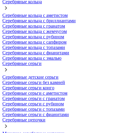
Серебряные кольца
Серебряные кольца с аметистом
Серебряные кольца с бриллиантами
Серебряные кольца с гранатом
Серебряные кольца с жемчугом
Серебряные кольца с рубином
Серебряные кольца с сапфиром
Серебряные кольца с топазами
Серебряные кольца с фианитами
Серебряные кольца с эмалью
Серебряные серьги
Серебряные детские серьги
Серебряные серьги без камней
Серебряные серьги конго
Серебряные серьги с аметистом
Серебряные серьги с гранатом
Серебряные серьги с рубином
Серебряные серьги с топазами
Серебряные серьги с фианитами
Серебряные цепочки