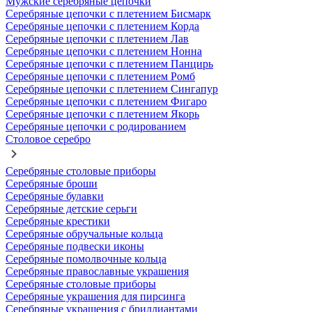
Мужские серебряные цепочки
Серебряные цепочки с плетением Бисмарк
Серебряные цепочки с плетением Корда
Серебряные цепочки с плетением Лав
Серебряные цепочки с плетением Нонна
Серебряные цепочки с плетением Панцирь
Серебряные цепочки с плетением Ромб
Серебряные цепочки с плетением Сингапур
Серебряные цепочки с плетением Фигаро
Серебряные цепочки с плетением Якорь
Серебряные цепочки с родированием
Столовое серебро
Серебряные столовые приборы
Серебряные броши
Серебряные булавки
Серебряные детские серьги
Серебряные крестики
Серебряные обручальные кольца
Серебряные подвески иконы
Серебряные помолвочные кольца
Серебряные православные украшения
Серебряные столовые приборы
Серебряные украшения для пирсинга
Серебряные украшения с бриллиантами