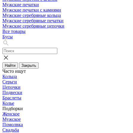
Мужские печатки
Мужские печатки с камнями
Мужские серебряные кольца
Мужские серебряные печатки
Мужские серебряные цепочки
Все товары
Бусы
Найти
Закрыть
Часто ищут
Кольца
Серьги
Цепочки
Подвески
Браслеты
Колье
Подборки
Женское
Мужское
Помолвка
Свадьба