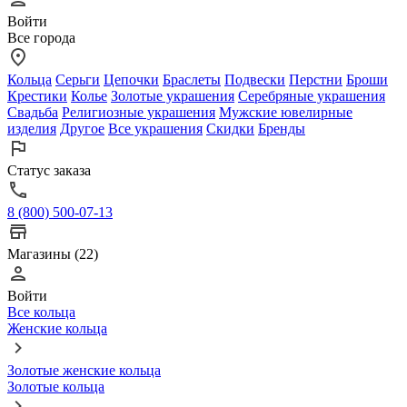
Войти
Все города
Кольца
Серьги
Цепочки
Браслеты
Подвески
Перстни
Броши
Крестики
Колье
Золотые украшения
Серебряные украшения
Свадьба
Религиозные украшения
Мужские ювелирные
изделия
Другое
Все украшения
Скидки
Бренды
Статус заказа
8 (800) 500-07-13
Магазины (22)
Войти
Все кольца
Женские кольца
Золотые женские кольца
Золотые кольца