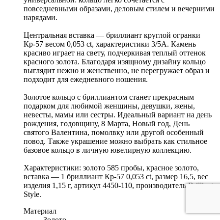
повседневными образами, деловым стилем и вечерними
нарядами.
Центральная вставка — бриллиант круглой огранки
Кр-57 весом 0,053 ct, характеристики 3/5А. Камень
красиво играет на свету, подчеркивая теплый оттенок
красного золота. Благодаря изящному дизайну кольцо
выглядит нежно и женственно, не перегружает образ и
подходит для ежедневного ношения.
Золотое кольцо с бриллиантом станет прекрасным
подарком для любимой женщины, девушки, жены,
невесты, мамы или сестры. Идеальный вариант на день
рождения, годовщину, 8 Марта, Новый год, День
святого Валентина, помолвку или другой особенный
повод. Также украшение можно выбрать как стильное
базовое кольцо в личную ювелирную коллекцию.
Характеристики: золото 585 пробы, красное золото,
вставка — 1 бриллиант Кр-57 0,053 ct, размер 16,5, вес
изделия 1,15 г, артикул 4450-110, производитель Brilliant
Style.
Материал
Золото