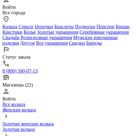
Войти
Все города
Кольца
Серьги
Цепочки
Браслеты
Подвески
Перстни
Броши
Крестики
Колье
Золотые украшения
Серебряные украшения
Свадьба
Религиозные украшения
Мужские ювелирные
изделия
Другое
Все украшения
Скидки
Бренды
Статус заказа
8 (800) 500-07-13
Магазины (22)
Войти
Все кольца
Женские кольца
Золотые женские кольца
Золотые кольца