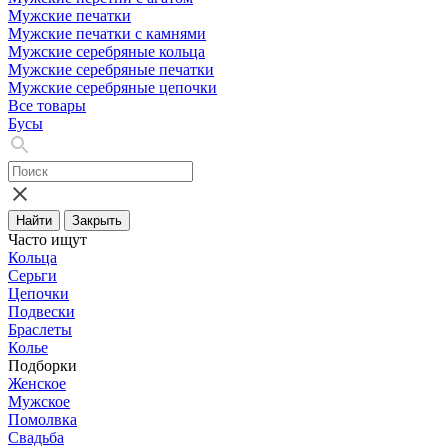
Мужские печатки
Мужские печатки с камнями
Мужские серебряные кольца
Мужские серебряные печатки
Мужские серебряные цепочки
Все товары
Бусы
Найти
Закрыть
Часто ищут
Кольца
Серьги
Цепочки
Подвески
Браслеты
Колье
Подборки
Женское
Мужское
Помолвка
Свадьба