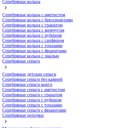
Серебряные кольца
Серебряные кольца с аметистом
Серебряные кольца с бриллиантами
Серебряные кольца с гранатом
Серебряные кольца с жемчугом
Серебряные кольца с рубином
Серебряные кольца с сапфиром
Серебряные кольца с топазами
Серебряные кольца с фианитами
Серебряные кольца с эмалью
Серебряные серьги
Серебряные детские серьги
Серебряные серьги без камней
Серебряные серьги конго
Серебряные серьги с аметистом
Серебряные серьги с гранатом
Серебряные серьги с рубином
Серебряные серьги с топазами
Серебряные серьги с фианитами
Серебряные цепочки