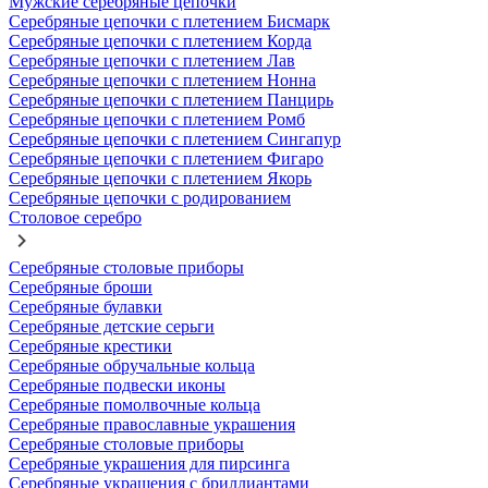
Мужские серебряные цепочки
Серебряные цепочки с плетением Бисмарк
Серебряные цепочки с плетением Корда
Серебряные цепочки с плетением Лав
Серебряные цепочки с плетением Нонна
Серебряные цепочки с плетением Панцирь
Серебряные цепочки с плетением Ромб
Серебряные цепочки с плетением Сингапур
Серебряные цепочки с плетением Фигаро
Серебряные цепочки с плетением Якорь
Серебряные цепочки с родированием
Столовое серебро
Серебряные столовые приборы
Серебряные броши
Серебряные булавки
Серебряные детские серьги
Серебряные крестики
Серебряные обручальные кольца
Серебряные подвески иконы
Серебряные помолвочные кольца
Серебряные православные украшения
Серебряные столовые приборы
Серебряные украшения для пирсинга
Серебряные украшения с бриллиантами