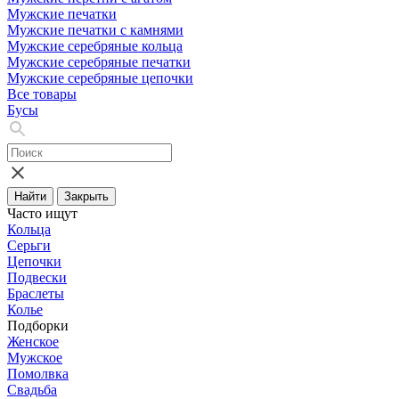
Мужские печатки
Мужские печатки с камнями
Мужские серебряные кольца
Мужские серебряные печатки
Мужские серебряные цепочки
Все товары
Бусы
Найти
Закрыть
Часто ищут
Кольца
Серьги
Цепочки
Подвески
Браслеты
Колье
Подборки
Женское
Мужское
Помолвка
Свадьба