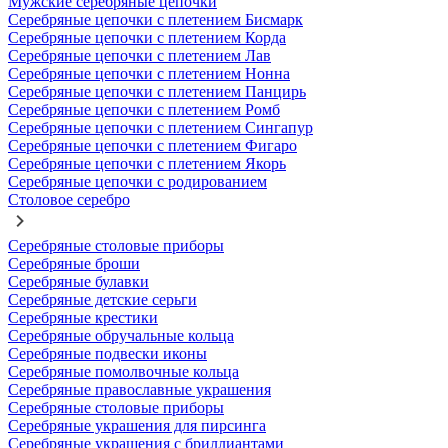
Мужские серебряные цепочки
Серебряные цепочки с плетением Бисмарк
Серебряные цепочки с плетением Корда
Серебряные цепочки с плетением Лав
Серебряные цепочки с плетением Нонна
Серебряные цепочки с плетением Панцирь
Серебряные цепочки с плетением Ромб
Серебряные цепочки с плетением Сингапур
Серебряные цепочки с плетением Фигаро
Серебряные цепочки с плетением Якорь
Серебряные цепочки с родированием
Столовое серебро
Серебряные столовые приборы
Серебряные броши
Серебряные булавки
Серебряные детские серьги
Серебряные крестики
Серебряные обручальные кольца
Серебряные подвески иконы
Серебряные помолвочные кольца
Серебряные православные украшения
Серебряные столовые приборы
Серебряные украшения для пирсинга
Серебряные украшения с бриллиантами