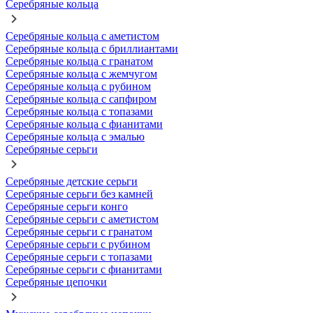
Серебряные кольца
Серебряные кольца с аметистом
Серебряные кольца с бриллиантами
Серебряные кольца с гранатом
Серебряные кольца с жемчугом
Серебряные кольца с рубином
Серебряные кольца с сапфиром
Серебряные кольца с топазами
Серебряные кольца с фианитами
Серебряные кольца с эмалью
Серебряные серьги
Серебряные детские серьги
Серебряные серьги без камней
Серебряные серьги конго
Серебряные серьги с аметистом
Серебряные серьги с гранатом
Серебряные серьги с рубином
Серебряные серьги с топазами
Серебряные серьги с фианитами
Серебряные цепочки