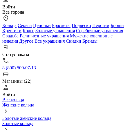
Войти
Все города
Кольца
Серьги
Цепочки
Браслеты
Подвески
Перстни
Броши
Крестики
Колье
Золотые украшения
Серебряные украшения
Свадьба
Религиозные украшения
Мужские ювелирные
изделия
Другое
Все украшения
Скидки
Бренды
Статус заказа
8 (800) 500-07-13
Магазины (22)
Войти
Все кольца
Женские кольца
Золотые женские кольца
Золотые кольца