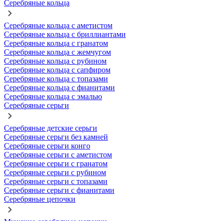
Серебряные кольца
Серебряные кольца с аметистом
Серебряные кольца с бриллиантами
Серебряные кольца с гранатом
Серебряные кольца с жемчугом
Серебряные кольца с рубином
Серебряные кольца с сапфиром
Серебряные кольца с топазами
Серебряные кольца с фианитами
Серебряные кольца с эмалью
Серебряные серьги
Серебряные детские серьги
Серебряные серьги без камней
Серебряные серьги конго
Серебряные серьги с аметистом
Серебряные серьги с гранатом
Серебряные серьги с рубином
Серебряные серьги с топазами
Серебряные серьги с фианитами
Серебряные цепочки