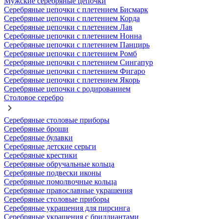
Мужские серебряные цепочки
Серебряные цепочки с плетением Бисмарк
Серебряные цепочки с плетением Корда
Серебряные цепочки с плетением Лав
Серебряные цепочки с плетением Нонна
Серебряные цепочки с плетением Панцирь
Серебряные цепочки с плетением Ромб
Серебряные цепочки с плетением Сингапур
Серебряные цепочки с плетением Фигаро
Серебряные цепочки с плетением Якорь
Серебряные цепочки с родированием
Столовое серебро
Серебряные столовые приборы
Серебряные броши
Серебряные булавки
Серебряные детские серьги
Серебряные крестики
Серебряные обручальные кольца
Серебряные подвески иконы
Серебряные помолвочные кольца
Серебряные православные украшения
Серебряные столовые приборы
Серебряные украшения для пирсинга
Серебряные украшения с бриллиантами