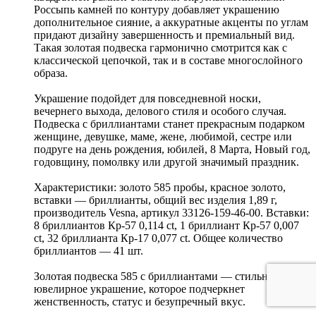
Россыпь камней по контуру добавляет украшению
дополнительное сияние, а аккуратные акценты по углам
придают дизайну завершенность и премиальный вид.
Такая золотая подвеска гармонично смотрится как с
классической цепочкой, так и в составе многослойного
образа.
Украшение подойдет для повседневной носки,
вечернего выхода, делового стиля и особого случая.
Подвеска с бриллиантами станет прекрасным подарком
женщине, девушке, маме, жене, любимой, сестре или
подруге на день рождения, юбилей, 8 Марта, Новый год,
годовщину, помолвку или другой значимый праздник.
Характеристики: золото 585 пробы, красное золото,
вставки — бриллианты, общий вес изделия 1,89 г,
производитель Vesna, артикул 33126-159-46-00. Вставки:
8 бриллиантов Кр-57 0,114 ct, 1 бриллиант Кр-57 0,007
ct, 32 бриллианта Кр-17 0,077 ct. Общее количество
бриллиантов — 41 шт.
Золотая подвеска 585 с бриллиантами — стильное
ювелирное украшение, которое подчеркнет
женственность, статус и безупречный вкус.