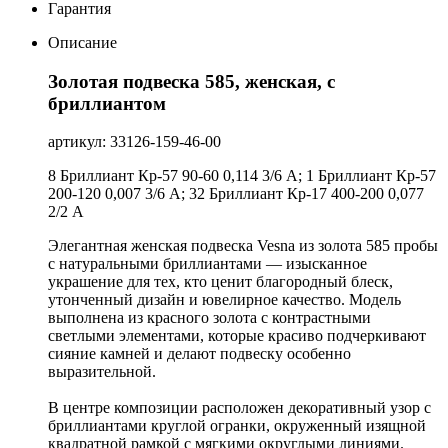
Гарантия
Описание
Золотая подвеска 585, женская, с
бриллиантом
артикул: 33126-159-46-00
8 Бриллиант Кр-57 90-60 0,114 3/6 А; 1 Бриллиант Кр-57
200-120 0,007 3/6 А; 32 Бриллиант Кр-17 400-200 0,077
2/2 А
Элегантная женская подвеска Vesna из золота 585 пробы
с натуральными бриллиантами — изысканное
украшение для тех, кто ценит благородный блеск,
утонченный дизайн и ювелирное качество. Модель
выполнена из красного золота с контрастными
светлыми элементами, которые красиво подчеркивают
сияние камней и делают подвеску особенно
выразительной.
В центре композиции расположен декоративный узор с
бриллиантами круглой огранки, окруженный изящной
квадратной рамкой с мягкими округлыми линиями.