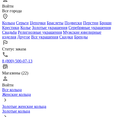
Войти
Все города
Кольца
Серьги
Цепочки
Браслеты
Подвески
Перстни
Броши
Крестики
Колье
Золотые украшения
Серебряные украшения
Свадьба
Религиозные украшения
Мужские ювелирные
изделия
Другое
Все украшения
Скидки
Бренды
Статус заказа
8 (800) 500-07-13
Магазины (22)
Войти
Все кольца
Женские кольца
Золотые женские кольца
Золотые кольца