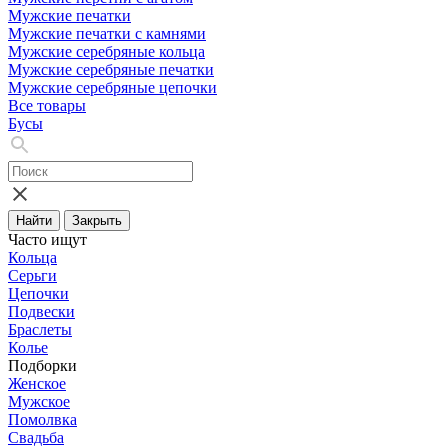
Мужские печатки
Мужские печатки с камнями
Мужские серебряные кольца
Мужские серебряные печатки
Мужские серебряные цепочки
Все товары
Бусы
Найти
Закрыть
Часто ищут
Кольца
Серьги
Цепочки
Подвески
Браслеты
Колье
Подборки
Женское
Мужское
Помолвка
Свадьба