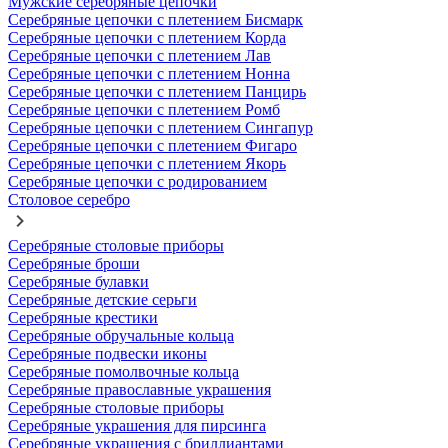
Мужские серебряные цепочки
Серебряные цепочки с плетением Бисмарк
Серебряные цепочки с плетением Корда
Серебряные цепочки с плетением Лав
Серебряные цепочки с плетением Нонна
Серебряные цепочки с плетением Панцирь
Серебряные цепочки с плетением Ромб
Серебряные цепочки с плетением Сингапур
Серебряные цепочки с плетением Фигаро
Серебряные цепочки с плетением Якорь
Серебряные цепочки с родированием
Столовое серебро
Серебряные столовые приборы
Серебряные броши
Серебряные булавки
Серебряные детские серьги
Серебряные крестики
Серебряные обручальные кольца
Серебряные подвески иконы
Серебряные помолвочные кольца
Серебряные православные украшения
Серебряные столовые приборы
Серебряные украшения для пирсинга
Серебряные украшения с бриллиантами