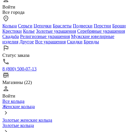
Войти
Все города
Кольца
Серьги
Цепочки
Браслеты
Подвески
Перстни
Броши
Крестики
Колье
Золотые украшения
Серебряные украшения
Свадьба
Религиозные украшения
Мужские ювелирные
изделия
Другое
Все украшения
Скидки
Бренды
Статус заказа
8 (800) 500-07-13
Магазины (22)
Войти
Все кольца
Женские кольца
Золотые женские кольца
Золотые кольца