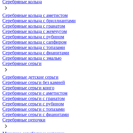
Серебряные кольца
Серебряные кольца с аметистом
Серебряные кольца с бриллиантами
Серебряные кольца с гранатом
Серебряные кольца с жемчугом
Серебряные кольца с рубином
Серебряные кольца с сапфиром
Серебряные кольца с топазами
Серебряные кольца с фианитами
Серебряные кольца с эмалью
Серебряные серьги
Серебряные детские серьги
Серебряные серьги без камней
Серебряные серьги конго
Серебряные серьги с аметистом
Серебряные серьги с гранатом
Серебряные серьги с рубином
Серебряные серьги с топазами
Серебряные серьги с фианитами
Серебряные цепочки