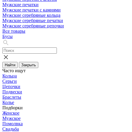
Мужские печатки
Мужские печатки с камнями
Мужские серебряные кольца
Мужские серебряные печатки
Мужские серебряные цепочки
Все товары
Бусы
Найти
Закрыть
Часто ищут
Кольца
Серьги
Цепочки
Подвески
Браслеты
Колье
Подборки
Женское
Мужское
Помолвка
Свадьба