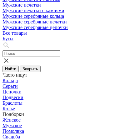
Мужские печатки
Мужские печатки с камнями
Мужские серебряные кольца
Мужские серебряные печатки
Мужские серебряные цепочки
Все товары
Бусы
Найти
Закрыть
Часто ищут
Кольца
Серьги
Цепочки
Подвески
Браслеты
Колье
Подборки
Женское
Мужское
Помолвка
Свадьба