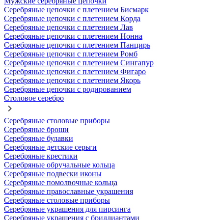
Мужские серебряные цепочки
Серебряные цепочки с плетением Бисмарк
Серебряные цепочки с плетением Корда
Серебряные цепочки с плетением Лав
Серебряные цепочки с плетением Нонна
Серебряные цепочки с плетением Панцирь
Серебряные цепочки с плетением Ромб
Серебряные цепочки с плетением Сингапур
Серебряные цепочки с плетением Фигаро
Серебряные цепочки с плетением Якорь
Серебряные цепочки с родированием
Столовое серебро
Серебряные столовые приборы
Серебряные броши
Серебряные булавки
Серебряные детские серьги
Серебряные крестики
Серебряные обручальные кольца
Серебряные подвески иконы
Серебряные помолвочные кольца
Серебряные православные украшения
Серебряные столовые приборы
Серебряные украшения для пирсинга
Серебряные украшения с бриллиантами