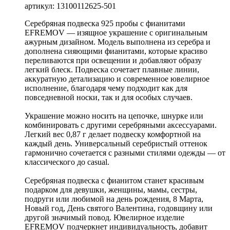
артикул: 13100112625-501
Серебряная подвеска 925 пробы с фианитами
EFREMOV — изящное украшение с оригинальным
ажурным дизайном. Модель выполнена из серебра и
дополнена сияющими фианитами, которые красиво
переливаются при освещении и добавляют образу
легкий блеск. Подвеска сочетает плавные линии,
аккуратную детализацию и современное ювелирное
исполнение, благодаря чему подходит как для
повседневной носки, так и для особых случаев.
Украшение можно носить на цепочке, шнурке или
комбинировать с другими серебряными аксессуарами.
Легкий вес 0,87 г делает подвеску комфортной на
каждый день. Универсальный серебристый оттенок
гармонично сочетается с разными стилями одежды — от
классического до casual.
Серебряная подвеска с фианитом станет красивым
подарком для девушки, женщины, мамы, сестры,
подруги или любимой на день рождения, 8 Марта,
Новый год, День святого Валентина, годовщину или
другой значимый повод. Ювелирное изделие
EFREMOV подчеркнет индивидуальность, добавит