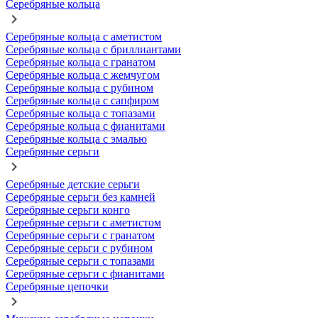
Серебряные кольца
Серебряные кольца с аметистом
Серебряные кольца с бриллиантами
Серебряные кольца с гранатом
Серебряные кольца с жемчугом
Серебряные кольца с рубином
Серебряные кольца с сапфиром
Серебряные кольца с топазами
Серебряные кольца с фианитами
Серебряные кольца с эмалью
Серебряные серьги
Серебряные детские серьги
Серебряные серьги без камней
Серебряные серьги конго
Серебряные серьги с аметистом
Серебряные серьги с гранатом
Серебряные серьги с рубином
Серебряные серьги с топазами
Серебряные серьги с фианитами
Серебряные цепочки