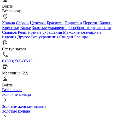
Войти
Все города
Кольца
Серьги
Цепочки
Браслеты
Подвески
Перстни
Броши
Крестики
Колье
Золотые украшения
Серебряные украшения
Свадьба
Религиозные украшения
Мужские ювелирные
изделия
Другое
Все украшения
Скидки
Бренды
Статус заказа
8 (800) 500-07-13
Магазины (22)
Войти
Все кольца
Женские кольца
Золотые женские кольца
Золотые кольца