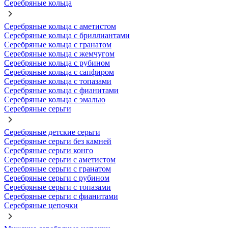
Серебряные кольца
Серебряные кольца с аметистом
Серебряные кольца с бриллиантами
Серебряные кольца с гранатом
Серебряные кольца с жемчугом
Серебряные кольца с рубином
Серебряные кольца с сапфиром
Серебряные кольца с топазами
Серебряные кольца с фианитами
Серебряные кольца с эмалью
Серебряные серьги
Серебряные детские серьги
Серебряные серьги без камней
Серебряные серьги конго
Серебряные серьги с аметистом
Серебряные серьги с гранатом
Серебряные серьги с рубином
Серебряные серьги с топазами
Серебряные серьги с фианитами
Серебряные цепочки