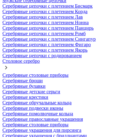
Мужские серебряные цепочки
Серебряные цепочки с плетением Бисмарк
Серебряные цепочки с плетением Корда
Серебряные цепочки с плетением Лав
Серебряные цепочки с плетением Нонна
Серебряные цепочки с плетением Панцирь
Серебряные цепочки с плетением Ромб
Серебряные цепочки с плетением Сингапур
Серебряные цепочки с плетением Фигаро
Серебряные цепочки с плетением Якорь
Серебряные цепочки с родированием
Столовое серебро
Серебряные столовые приборы
Серебряные броши
Серебряные булавки
Серебряные детские серьги
Серебряные крестики
Серебряные обручальные кольца
Серебряные подвески иконы
Серебряные помолвочные кольца
Серебряные православные украшения
Серебряные столовые приборы
Серебряные украшения для пирсинга
Серебряные украшения с бриллиантами