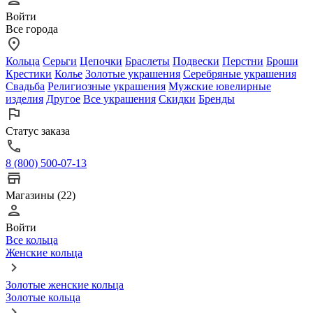
Войти
Все города
Кольца
Серьги
Цепочки
Браслеты
Подвески
Перстни
Броши
Крестики
Колье
Золотые украшения
Серебряные украшения
Свадьба
Религиозные украшения
Мужские ювелирные
изделия
Другое
Все украшения
Скидки
Бренды
Статус заказа
8 (800) 500-07-13
Магазины (22)
Войти
Все кольца
Женские кольца
Золотые женские кольца
Золотые кольца