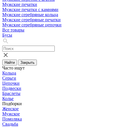
Мужские печатки
Мужские печатки с камнями
Мужские серебряные кольца
Мужские серебряные печатки
Мужские серебряные цепочки
Все товары
Бусы
Найти
Закрыть
Часто ищут
Кольца
Серьги
Цепочки
Подвески
Браслеты
Колье
Подборки
Женское
Мужское
Помолвка
Свадьба