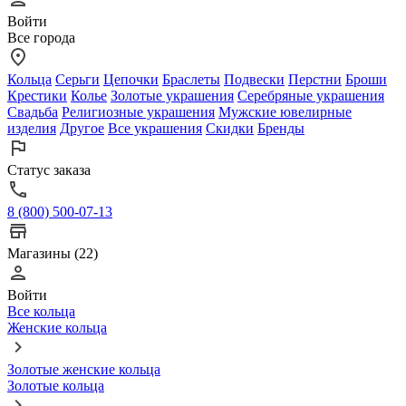
Войти
Все города
Кольца
Серьги
Цепочки
Браслеты
Подвески
Перстни
Броши
Крестики
Колье
Золотые украшения
Серебряные украшения
Свадьба
Религиозные украшения
Мужские ювелирные
изделия
Другое
Все украшения
Скидки
Бренды
Статус заказа
8 (800) 500-07-13
Магазины (22)
Войти
Все кольца
Женские кольца
Золотые женские кольца
Золотые кольца