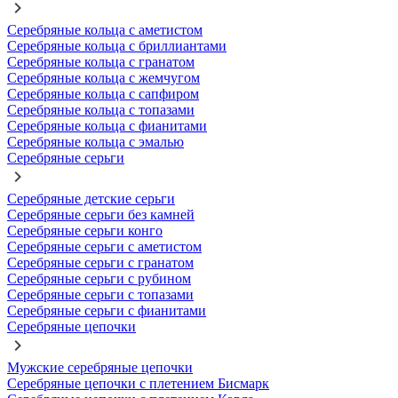
Серебряные кольца с аметистом
Серебряные кольца с бриллиантами
Серебряные кольца с гранатом
Серебряные кольца с жемчугом
Серебряные кольца с сапфиром
Серебряные кольца с топазами
Серебряные кольца с фианитами
Серебряные кольца с эмалью
Серебряные серьги
Серебряные детские серьги
Серебряные серьги без камней
Серебряные серьги конго
Серебряные серьги с аметистом
Серебряные серьги с гранатом
Серебряные серьги с рубином
Серебряные серьги с топазами
Серебряные серьги с фианитами
Серебряные цепочки
Мужские серебряные цепочки
Серебряные цепочки с плетением Бисмарк