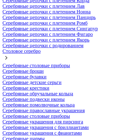
Серебряные цепочки с плетением Корда
Серебряные цепочки с плетением Лав
Серебряные цепочки с плетением Нонна
Серебряные цепочки с плетением Панцирь
Серебряные цепочки с плетением Ромб
Серебряные цепочки с плетением Сингапур
Серебряные цепочки с плетением Фигаро
Серебряные цепочки с плетением Якорь
Серебряные цепочки с родированием
Столовое серебро
Серебряные столовые приборы
Серебряные броши
Серебряные булавки
Серебряные детские серьги
Серебряные крестики
Серебряные обручальные кольца
Серебряные подвески иконы
Серебряные помолвочные кольца
Серебряные православные украшения
Серебряные столовые приборы
Серебряные украшения для пирсинга
Серебряные украшения с бриллиантами
Серебряные украшения с фианитами
Серебряные шармы