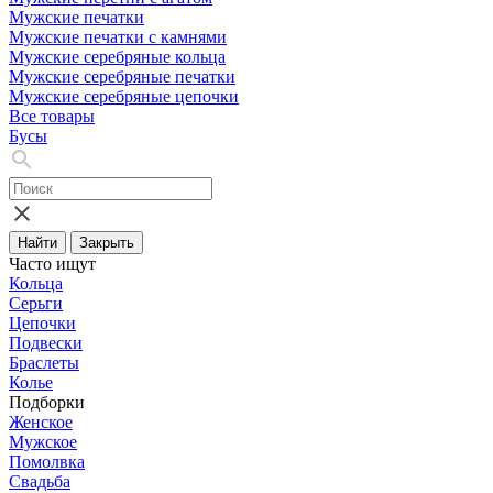
Мужские печатки
Мужские печатки с камнями
Мужские серебряные кольца
Мужские серебряные печатки
Мужские серебряные цепочки
Все товары
Бусы
Найти
Закрыть
Часто ищут
Кольца
Серьги
Цепочки
Подвески
Браслеты
Колье
Подборки
Женское
Мужское
Помолвка
Свадьба