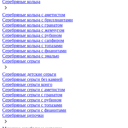
Серебряные кольца
Серебряные кольца с аметистом
Серебряные кольца с бриллиантами
Серебряные кольца с гранатом
Серебряные кольца с жемчугом
Серебряные кольца с рубином
Серебряные кольца с сапфиром
Серебряные кольца с топазами
Серебряные кольца с фианитами
Серебряные кольца с эмалью
Серебряные серьги
Серебряные детские серьги
Серебряные серьги без камней
Серебряные серьги конго
Серебряные серьги с аметистом
Серебряные серьги с гранатом
Серебряные серьги с рубином
Серебряные серьги с топазами
Серебряные серьги с фианитами
Серебряные цепочки