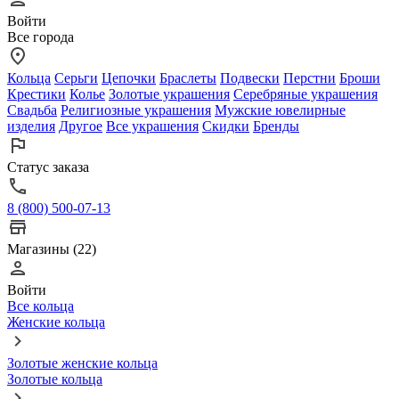
Войти
Все города
Кольца
Серьги
Цепочки
Браслеты
Подвески
Перстни
Броши
Крестики
Колье
Золотые украшения
Серебряные украшения
Свадьба
Религиозные украшения
Мужские ювелирные
изделия
Другое
Все украшения
Скидки
Бренды
Статус заказа
8 (800) 500-07-13
Магазины (22)
Войти
Все кольца
Женские кольца
Золотые женские кольца
Золотые кольца