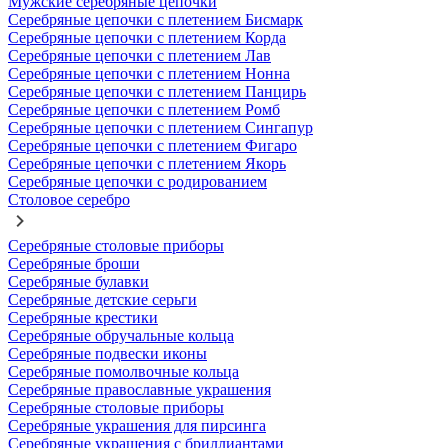
Мужские серебряные цепочки
Серебряные цепочки с плетением Бисмарк
Серебряные цепочки с плетением Корда
Серебряные цепочки с плетением Лав
Серебряные цепочки с плетением Нонна
Серебряные цепочки с плетением Панцирь
Серебряные цепочки с плетением Ромб
Серебряные цепочки с плетением Сингапур
Серебряные цепочки с плетением Фигаро
Серебряные цепочки с плетением Якорь
Серебряные цепочки с родированием
Столовое серебро
Серебряные столовые приборы
Серебряные броши
Серебряные булавки
Серебряные детские серьги
Серебряные крестики
Серебряные обручальные кольца
Серебряные подвески иконы
Серебряные помолвочные кольца
Серебряные православные украшения
Серебряные столовые приборы
Серебряные украшения для пирсинга
Серебряные украшения с бриллиантами