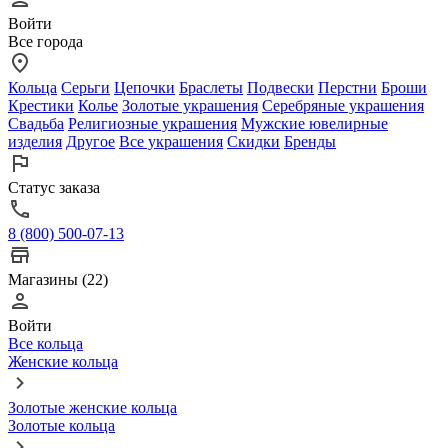
Войти
Все города
Кольца
Серьги
Цепочки
Браслеты
Подвески
Перстни
Броши
Крестики
Колье
Золотые украшения
Серебряные украшения
Свадьба
Религиозные украшения
Мужские ювелирные
изделия
Другое
Все украшения
Скидки
Бренды
Статус заказа
8 (800) 500-07-13
Магазины (22)
Войти
Все кольца
Женские кольца
Золотые женские кольца
Золотые кольца