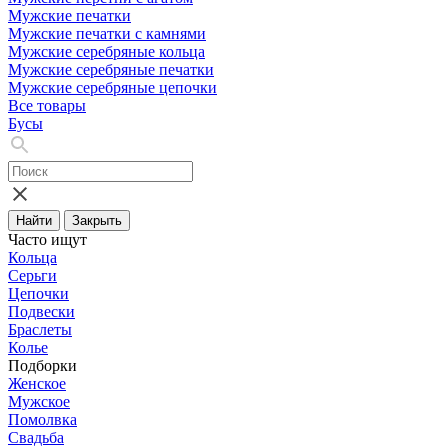
Мужские печатки
Мужские печатки с камнями
Мужские серебряные кольца
Мужские серебряные печатки
Мужские серебряные цепочки
Все товары
Бусы
Найти
Закрыть
Часто ищут
Кольца
Серьги
Цепочки
Подвески
Браслеты
Колье
Подборки
Женское
Мужское
Помолвка
Свадьба