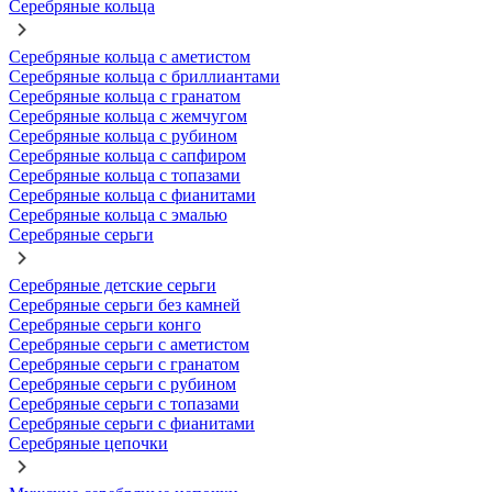
Серебряные кольца
Серебряные кольца с аметистом
Серебряные кольца с бриллиантами
Серебряные кольца с гранатом
Серебряные кольца с жемчугом
Серебряные кольца с рубином
Серебряные кольца с сапфиром
Серебряные кольца с топазами
Серебряные кольца с фианитами
Серебряные кольца с эмалью
Серебряные серьги
Серебряные детские серьги
Серебряные серьги без камней
Серебряные серьги конго
Серебряные серьги с аметистом
Серебряные серьги с гранатом
Серебряные серьги с рубином
Серебряные серьги с топазами
Серебряные серьги с фианитами
Серебряные цепочки