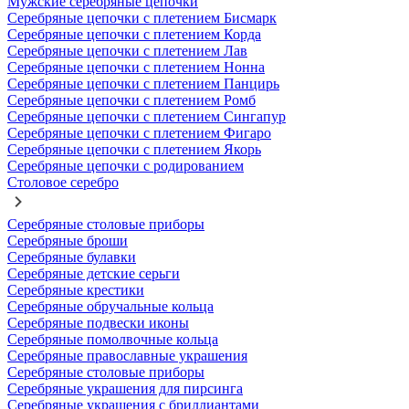
Мужские серебряные цепочки
Серебряные цепочки с плетением Бисмарк
Серебряные цепочки с плетением Корда
Серебряные цепочки с плетением Лав
Серебряные цепочки с плетением Нонна
Серебряные цепочки с плетением Панцирь
Серебряные цепочки с плетением Ромб
Серебряные цепочки с плетением Сингапур
Серебряные цепочки с плетением Фигаро
Серебряные цепочки с плетением Якорь
Серебряные цепочки с родированием
Столовое серебро
Серебряные столовые приборы
Серебряные броши
Серебряные булавки
Серебряные детские серьги
Серебряные крестики
Серебряные обручальные кольца
Серебряные подвески иконы
Серебряные помолвочные кольца
Серебряные православные украшения
Серебряные столовые приборы
Серебряные украшения для пирсинга
Серебряные украшения с бриллиантами