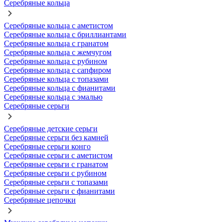
Серебряные кольца
Серебряные кольца с аметистом
Серебряные кольца с бриллиантами
Серебряные кольца с гранатом
Серебряные кольца с жемчугом
Серебряные кольца с рубином
Серебряные кольца с сапфиром
Серебряные кольца с топазами
Серебряные кольца с фианитами
Серебряные кольца с эмалью
Серебряные серьги
Серебряные детские серьги
Серебряные серьги без камней
Серебряные серьги конго
Серебряные серьги с аметистом
Серебряные серьги с гранатом
Серебряные серьги с рубином
Серебряные серьги с топазами
Серебряные серьги с фианитами
Серебряные цепочки