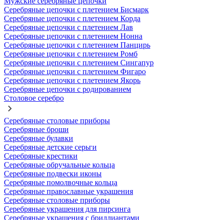
Мужские серебряные цепочки
Серебряные цепочки с плетением Бисмарк
Серебряные цепочки с плетением Корда
Серебряные цепочки с плетением Лав
Серебряные цепочки с плетением Нонна
Серебряные цепочки с плетением Панцирь
Серебряные цепочки с плетением Ромб
Серебряные цепочки с плетением Сингапур
Серебряные цепочки с плетением Фигаро
Серебряные цепочки с плетением Якорь
Серебряные цепочки с родированием
Столовое серебро
Серебряные столовые приборы
Серебряные броши
Серебряные булавки
Серебряные детские серьги
Серебряные крестики
Серебряные обручальные кольца
Серебряные подвески иконы
Серебряные помолвочные кольца
Серебряные православные украшения
Серебряные столовые приборы
Серебряные украшения для пирсинга
Серебряные украшения с бриллиантами