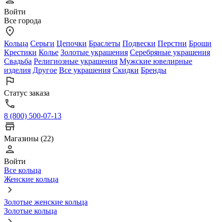
Войти
Все города
Кольца
Серьги
Цепочки
Браслеты
Подвески
Перстни
Броши
Крестики
Колье
Золотые украшения
Серебряные украшения
Свадьба
Религиозные украшения
Мужские ювелирные
изделия
Другое
Все украшения
Скидки
Бренды
Статус заказа
8 (800) 500-07-13
Магазины (22)
Войти
Все кольца
Женские кольца
Золотые женские кольца
Золотые кольца