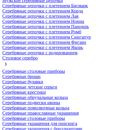
Мужские серебряные цепочки
Серебряные цепочки с плетением Бисмарк
Серебряные цепочки с плетением Корда
Серебряные цепочки с плетением Лав
Серебряные цепочки с плетением Нонна
Серебряные цепочки с плетением Панцирь
Серебряные цепочки с плетением Ромб
Серебряные цепочки с плетением Сингапур
Серебряные цепочки с плетением Фигаро
Серебряные цепочки с плетением Якорь
Серебряные цепочки с родированием
Столовое серебро
Серебряные столовые приборы
Серебряные броши
Серебряные булавки
Серебряные детские серьги
Серебряные крестики
Серебряные обручальные кольца
Серебряные подвески иконы
Серебряные помолвочные кольца
Серебряные православные украшения
Серебряные столовые приборы
Серебряные украшения для пирсинга
Серебряные украшения с бриллиантами