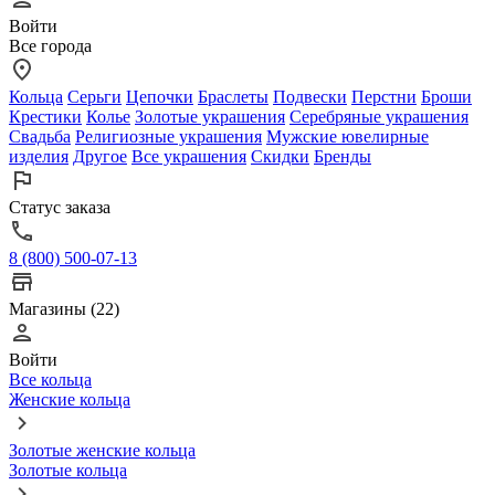
Войти
Все города
Кольца
Серьги
Цепочки
Браслеты
Подвески
Перстни
Броши
Крестики
Колье
Золотые украшения
Серебряные украшения
Свадьба
Религиозные украшения
Мужские ювелирные
изделия
Другое
Все украшения
Скидки
Бренды
Статус заказа
8 (800) 500-07-13
Магазины (22)
Войти
Все кольца
Женские кольца
Золотые женские кольца
Золотые кольца