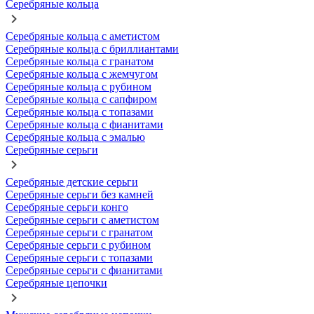
Серебряные кольца
Серебряные кольца с аметистом
Серебряные кольца с бриллиантами
Серебряные кольца с гранатом
Серебряные кольца с жемчугом
Серебряные кольца с рубином
Серебряные кольца с сапфиром
Серебряные кольца с топазами
Серебряные кольца с фианитами
Серебряные кольца с эмалью
Серебряные серьги
Серебряные детские серьги
Серебряные серьги без камней
Серебряные серьги конго
Серебряные серьги с аметистом
Серебряные серьги с гранатом
Серебряные серьги с рубином
Серебряные серьги с топазами
Серебряные серьги с фианитами
Серебряные цепочки