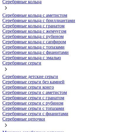
Серебряные кольца
Серебряные кольца с аметистом
Серебряные кольца с бриллиантами
Серебряные кольца с гранатом
Серебряные кольца с жемчугом
Серебряные кольца с рубином
Серебряные кольца с сапфиром
Серебряные кольца с топазами
Серебряные кольца с фианитами
Серебряные кольца с эмалью
Серебряные серьги
Серебряные детские серьги
Серебряные серьги без камней
Серебряные серьги конго
Серебряные серьги с аметистом
Серебряные серьги с гранатом
Серебряные серьги с рубином
Серебряные серьги с топазами
Серебряные серьги с фианитами
Серебряные цепочки