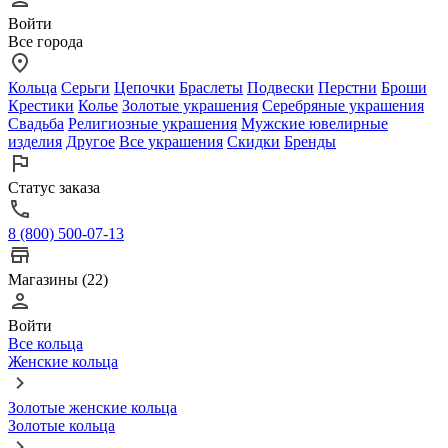
Войти
Все города
Кольца
Серьги
Цепочки
Браслеты
Подвески
Перстни
Броши
Крестики
Колье
Золотые украшения
Серебряные украшения
Свадьба
Религиозные украшения
Мужские ювелирные
изделия
Другое
Все украшения
Скидки
Бренды
Статус заказа
8 (800) 500-07-13
Магазины (22)
Войти
Все кольца
Женские кольца
Золотые женские кольца
Золотые кольца