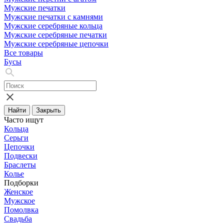
Мужские печатки
Мужские печатки с камнями
Мужские серебряные кольца
Мужские серебряные печатки
Мужские серебряные цепочки
Все товары
Бусы
Найти
Закрыть
Часто ищут
Кольца
Серьги
Цепочки
Подвески
Браслеты
Колье
Подборки
Женское
Мужское
Помолвка
Свадьба