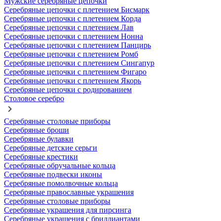
Мужские серебряные цепочки
Серебряные цепочки с плетением Бисмарк
Серебряные цепочки с плетением Корда
Серебряные цепочки с плетением Лав
Серебряные цепочки с плетением Нонна
Серебряные цепочки с плетением Панцирь
Серебряные цепочки с плетением Ромб
Серебряные цепочки с плетением Сингапур
Серебряные цепочки с плетением Фигаро
Серебряные цепочки с плетением Якорь
Серебряные цепочки с родированием
Столовое серебро
Серебряные столовые приборы
Серебряные броши
Серебряные булавки
Серебряные детские серьги
Серебряные крестики
Серебряные обручальные кольца
Серебряные подвески иконы
Серебряные помолвочные кольца
Серебряные православные украшения
Серебряные столовые приборы
Серебряные украшения для пирсинга
Серебряные украшения с бриллиантами