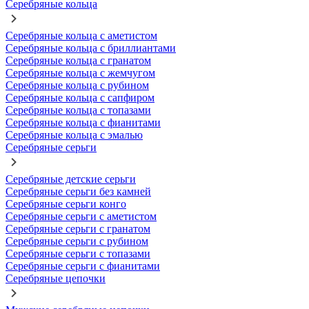
Серебряные кольца
Серебряные кольца с аметистом
Серебряные кольца с бриллиантами
Серебряные кольца с гранатом
Серебряные кольца с жемчугом
Серебряные кольца с рубином
Серебряные кольца с сапфиром
Серебряные кольца с топазами
Серебряные кольца с фианитами
Серебряные кольца с эмалью
Серебряные серьги
Серебряные детские серьги
Серебряные серьги без камней
Серебряные серьги конго
Серебряные серьги с аметистом
Серебряные серьги с гранатом
Серебряные серьги с рубином
Серебряные серьги с топазами
Серебряные серьги с фианитами
Серебряные цепочки