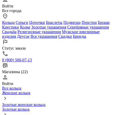
Войти
Все города
Кольца
Серьги
Цепочки
Браслеты
Подвески
Перстни
Броши
Крестики
Колье
Золотые украшения
Серебряные украшения
Свадьба
Религиозные украшения
Мужские ювелирные
изделия
Другое
Все украшения
Скидки
Бренды
Статус заказа
8 (800) 500-07-13
Магазины (22)
Войти
Все кольца
Женские кольца
Золотые женские кольца
Золотые кольца