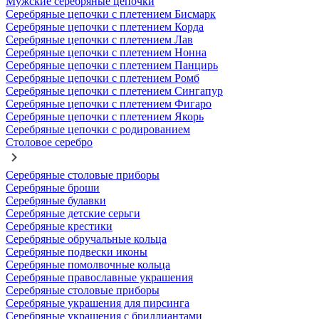
Мужские серебряные цепочки
Серебряные цепочки с плетением Бисмарк
Серебряные цепочки с плетением Корда
Серебряные цепочки с плетением Лав
Серебряные цепочки с плетением Нонна
Серебряные цепочки с плетением Панцирь
Серебряные цепочки с плетением Ромб
Серебряные цепочки с плетением Сингапур
Серебряные цепочки с плетением Фигаро
Серебряные цепочки с плетением Якорь
Серебряные цепочки с родированием
Столовое серебро
Серебряные столовые приборы
Серебряные броши
Серебряные булавки
Серебряные детские серьги
Серебряные крестики
Серебряные обручальные кольца
Серебряные подвески иконы
Серебряные помолвочные кольца
Серебряные православные украшения
Серебряные столовые приборы
Серебряные украшения для пирсинга
Серебряные украшения с бриллиантами