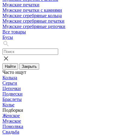
Мужские печатки
Мужские печатки с камнями
Мужские серебряные кольца
Мужские серебряные печатки
Мужские серебряные цепочки
Все товары
Бусы
Найти
Закрыть
Часто ищут
Кольца
Серьги
Цепочки
Подвески
Браслеты
Колье
Подборки
Женское
Мужское
Помолвка
Свадьба