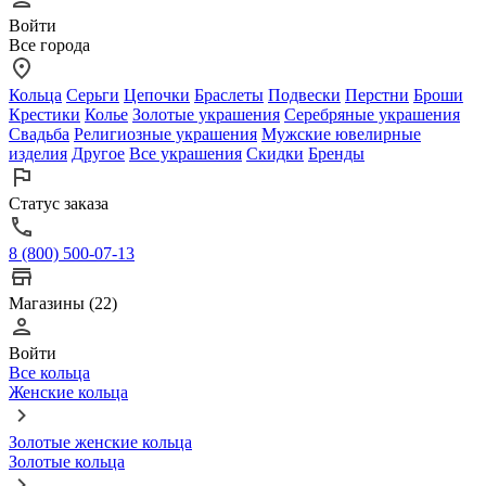
Войти
Все города
Кольца
Серьги
Цепочки
Браслеты
Подвески
Перстни
Броши
Крестики
Колье
Золотые украшения
Серебряные украшения
Свадьба
Религиозные украшения
Мужские ювелирные
изделия
Другое
Все украшения
Скидки
Бренды
Статус заказа
8 (800) 500-07-13
Магазины (22)
Войти
Все кольца
Женские кольца
Золотые женские кольца
Золотые кольца