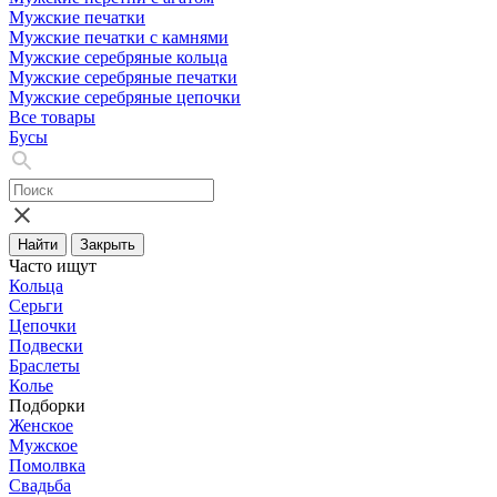
Мужские печатки
Мужские печатки с камнями
Мужские серебряные кольца
Мужские серебряные печатки
Мужские серебряные цепочки
Все товары
Бусы
Найти
Закрыть
Часто ищут
Кольца
Серьги
Цепочки
Подвески
Браслеты
Колье
Подборки
Женское
Мужское
Помолвка
Свадьба