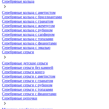
Серебряные кольца
Серебряные кольца с аметистом
Серебряные кольца с бриллиантами
Серебряные кольца с гранатом
Серебряные кольца с жемчугом
Серебряные кольца с рубином
Серебряные кольца с сапфиром
Серебряные кольца с топазами
Серебряные кольца с фианитами
Серебряные кольца с эмалью
Серебряные серьги
Серебряные детские серьги
Серебряные серьги без камней
Серебряные серьги конго
Серебряные серьги с аметистом
Серебряные серьги с гранатом
Серебряные серьги с рубином
Серебряные серьги с топазами
Серебряные серьги с фианитами
Серебряные цепочки