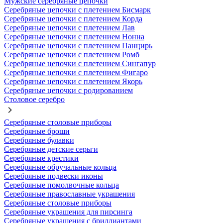
Мужские серебряные цепочки
Серебряные цепочки с плетением Бисмарк
Серебряные цепочки с плетением Корда
Серебряные цепочки с плетением Лав
Серебряные цепочки с плетением Нонна
Серебряные цепочки с плетением Панцирь
Серебряные цепочки с плетением Ромб
Серебряные цепочки с плетением Сингапур
Серебряные цепочки с плетением Фигаро
Серебряные цепочки с плетением Якорь
Серебряные цепочки с родированием
Столовое серебро
Серебряные столовые приборы
Серебряные броши
Серебряные булавки
Серебряные детские серьги
Серебряные крестики
Серебряные обручальные кольца
Серебряные подвески иконы
Серебряные помолвочные кольца
Серебряные православные украшения
Серебряные столовые приборы
Серебряные украшения для пирсинга
Серебряные украшения с бриллиантами