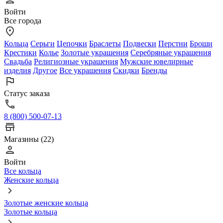
Войти
Все города
Кольца
Серьги
Цепочки
Браслеты
Подвески
Перстни
Броши
Крестики
Колье
Золотые украшения
Серебряные украшения
Свадьба
Религиозные украшения
Мужские ювелирные
изделия
Другое
Все украшения
Скидки
Бренды
Статус заказа
8 (800) 500-07-13
Магазины (22)
Войти
Все кольца
Женские кольца
Золотые женские кольца
Золотые кольца