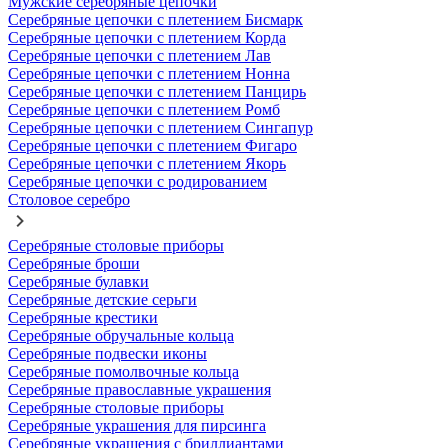
Мужские серебряные цепочки
Серебряные цепочки с плетением Бисмарк
Серебряные цепочки с плетением Корда
Серебряные цепочки с плетением Лав
Серебряные цепочки с плетением Нонна
Серебряные цепочки с плетением Панцирь
Серебряные цепочки с плетением Ромб
Серебряные цепочки с плетением Сингапур
Серебряные цепочки с плетением Фигаро
Серебряные цепочки с плетением Якорь
Серебряные цепочки с родированием
Столовое серебро
Серебряные столовые приборы
Серебряные броши
Серебряные булавки
Серебряные детские серьги
Серебряные крестики
Серебряные обручальные кольца
Серебряные подвески иконы
Серебряные помолвочные кольца
Серебряные православные украшения
Серебряные столовые приборы
Серебряные украшения для пирсинга
Серебряные украшения с бриллиантами