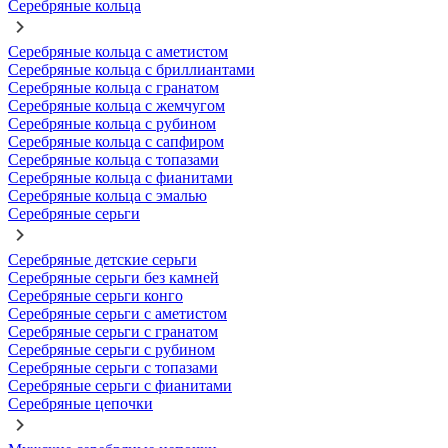
Серебряные кольца
Серебряные кольца с аметистом
Серебряные кольца с бриллиантами
Серебряные кольца с гранатом
Серебряные кольца с жемчугом
Серебряные кольца с рубином
Серебряные кольца с сапфиром
Серебряные кольца с топазами
Серебряные кольца с фианитами
Серебряные кольца с эмалью
Серебряные серьги
Серебряные детские серьги
Серебряные серьги без камней
Серебряные серьги конго
Серебряные серьги с аметистом
Серебряные серьги с гранатом
Серебряные серьги с рубином
Серебряные серьги с топазами
Серебряные серьги с фианитами
Серебряные цепочки