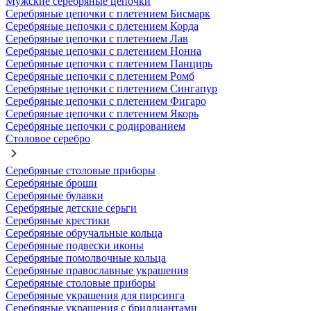
Мужские серебряные цепочки
Серебряные цепочки с плетением Бисмарк
Серебряные цепочки с плетением Корда
Серебряные цепочки с плетением Лав
Серебряные цепочки с плетением Нонна
Серебряные цепочки с плетением Панцирь
Серебряные цепочки с плетением Ромб
Серебряные цепочки с плетением Сингапур
Серебряные цепочки с плетением Фигаро
Серебряные цепочки с плетением Якорь
Серебряные цепочки с родированием
Столовое серебро
Серебряные столовые приборы
Серебряные броши
Серебряные булавки
Серебряные детские серьги
Серебряные крестики
Серебряные обручальные кольца
Серебряные подвески иконы
Серебряные помолвочные кольца
Серебряные православные украшения
Серебряные столовые приборы
Серебряные украшения для пирсинга
Серебряные украшения с бриллиантами