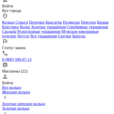
Войти
Все города
Кольца
Серьги
Цепочки
Браслеты
Подвески
Перстни
Броши
Крестики
Колье
Золотые украшения
Серебряные украшения
Свадьба
Религиозные украшения
Мужские ювелирные
изделия
Другое
Все украшения
Скидки
Бренды
Статус заказа
8 (800) 500-07-13
Магазины (22)
Войти
Все кольца
Женские кольца
Золотые женские кольца
Золотые кольца