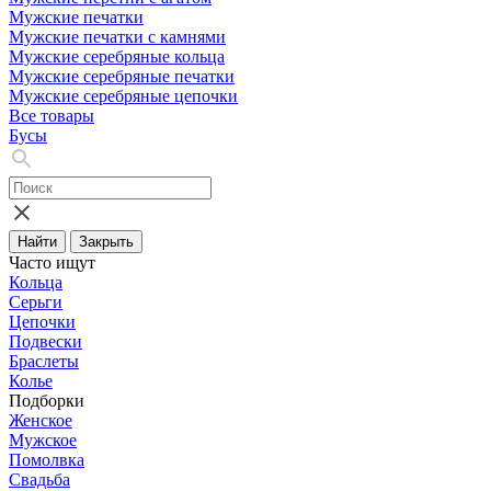
Мужские печатки
Мужские печатки с камнями
Мужские серебряные кольца
Мужские серебряные печатки
Мужские серебряные цепочки
Все товары
Бусы
Найти
Закрыть
Часто ищут
Кольца
Серьги
Цепочки
Подвески
Браслеты
Колье
Подборки
Женское
Мужское
Помолвка
Свадьба