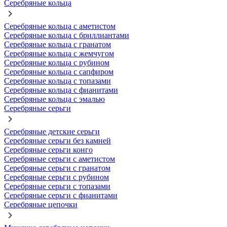
Серебряные кольца
Серебряные кольца с аметистом
Серебряные кольца с бриллиантами
Серебряные кольца с гранатом
Серебряные кольца с жемчугом
Серебряные кольца с рубином
Серебряные кольца с сапфиром
Серебряные кольца с топазами
Серебряные кольца с фианитами
Серебряные кольца с эмалью
Серебряные серьги
Серебряные детские серьги
Серебряные серьги без камней
Серебряные серьги конго
Серебряные серьги с аметистом
Серебряные серьги с гранатом
Серебряные серьги с рубином
Серебряные серьги с топазами
Серебряные серьги с фианитами
Серебряные цепочки