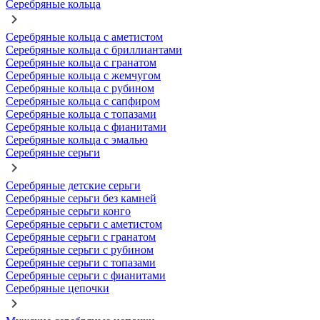
Серебряные кольца
Серебряные кольца с аметистом
Серебряные кольца с бриллиантами
Серебряные кольца с гранатом
Серебряные кольца с жемчугом
Серебряные кольца с рубином
Серебряные кольца с сапфиром
Серебряные кольца с топазами
Серебряные кольца с фианитами
Серебряные кольца с эмалью
Серебряные серьги
Серебряные детские серьги
Серебряные серьги без камней
Серебряные серьги конго
Серебряные серьги с аметистом
Серебряные серьги с гранатом
Серебряные серьги с рубином
Серебряные серьги с топазами
Серебряные серьги с фианитами
Серебряные цепочки