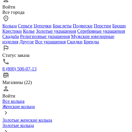
Войти
Все города
Кольца
Серьги
Цепочки
Браслеты
Подвески
Перстни
Броши
Крестики
Колье
Золотые украшения
Серебряные украшения
Свадьба
Религиозные украшения
Мужские ювелирные
изделия
Другое
Все украшения
Скидки
Бренды
Статус заказа
8 (800) 500-07-13
Магазины (22)
Войти
Все кольца
Женские кольца
Золотые женские кольца
Золотые кольца