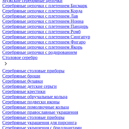
Мужские серебряные цепочки
Серебряные цепочки с плетением Бисмарк
Серебряные цепочки с плетением Корда
Серебряные цепочки с плетением Лав
Серебряные цепочки с плетением Нонна
Серебряные цепочки с плетением Панцирь
Серебряные цепочки с плетением Ромб
Серебряные цепочки с плетением Сингапур
Серебряные цепочки с плетением Фигаро
Серебряные цепочки с плетением Якорь
Серебряные цепочки с родированием
Столовое серебро
Серебряные столовые приборы
Серебряные броши
Серебряные булавки
Серебряные детские серьги
Серебряные крестики
Серебряные обручальные кольца
Серебряные подвески иконы
Серебряные помолвочные кольца
Серебряные православные украшения
Серебряные столовые приборы
Серебряные украшения для пирсинга
Серебряные украшения с бриллиантами