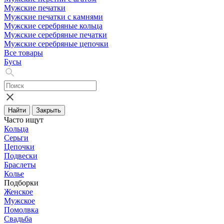
Мужские печатки
Мужские печатки с камнями
Мужские серебряные кольца
Мужские серебряные печатки
Мужские серебряные цепочки
Все товары
Бусы
Найти
Закрыть
Часто ищут
Кольца
Серьги
Цепочки
Подвески
Браслеты
Колье
Подборки
Женское
Мужское
Помолвка
Свадьба