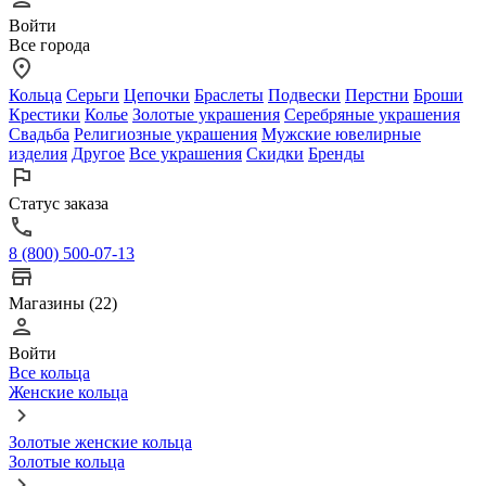
Войти
Все города
Кольца
Серьги
Цепочки
Браслеты
Подвески
Перстни
Броши
Крестики
Колье
Золотые украшения
Серебряные украшения
Свадьба
Религиозные украшения
Мужские ювелирные
изделия
Другое
Все украшения
Скидки
Бренды
Статус заказа
8 (800) 500-07-13
Магазины (22)
Войти
Все кольца
Женские кольца
Золотые женские кольца
Золотые кольца