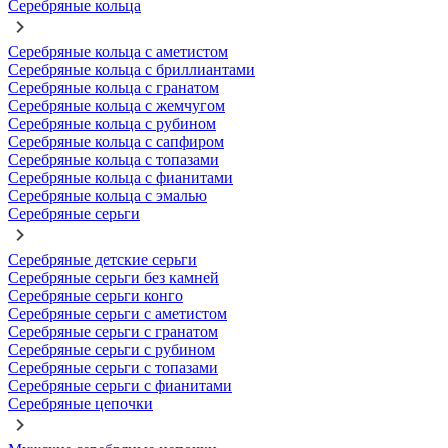
Серебряные кольца
Серебряные кольца с аметистом
Серебряные кольца с бриллиантами
Серебряные кольца с гранатом
Серебряные кольца с жемчугом
Серебряные кольца с рубином
Серебряные кольца с сапфиром
Серебряные кольца с топазами
Серебряные кольца с фианитами
Серебряные кольца с эмалью
Серебряные серьги
Серебряные детские серьги
Серебряные серьги без камней
Серебряные серьги конго
Серебряные серьги с аметистом
Серебряные серьги с гранатом
Серебряные серьги с рубином
Серебряные серьги с топазами
Серебряные серьги с фианитами
Серебряные цепочки