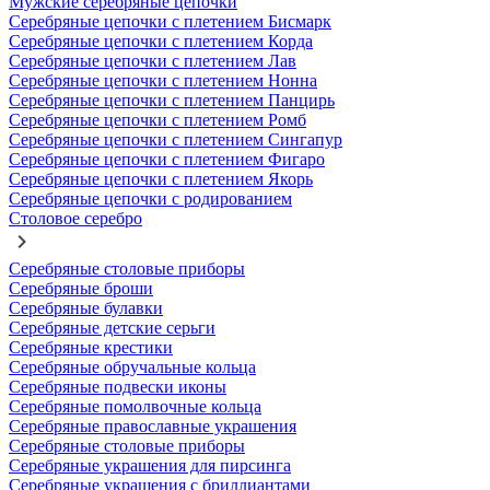
Мужские серебряные цепочки
Серебряные цепочки с плетением Бисмарк
Серебряные цепочки с плетением Корда
Серебряные цепочки с плетением Лав
Серебряные цепочки с плетением Нонна
Серебряные цепочки с плетением Панцирь
Серебряные цепочки с плетением Ромб
Серебряные цепочки с плетением Сингапур
Серебряные цепочки с плетением Фигаро
Серебряные цепочки с плетением Якорь
Серебряные цепочки с родированием
Столовое серебро
Серебряные столовые приборы
Серебряные броши
Серебряные булавки
Серебряные детские серьги
Серебряные крестики
Серебряные обручальные кольца
Серебряные подвески иконы
Серебряные помолвочные кольца
Серебряные православные украшения
Серебряные столовые приборы
Серебряные украшения для пирсинга
Серебряные украшения с бриллиантами