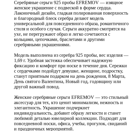
Серебряные серьги 925 пробы EFREMOV — изящное
женское украшение с подвеской в форме сердца.
Лаконичный дизайн, гладкая полированная поверхность
и благородный блеск серебра делают модель
универсальной для повседневного образа, романтичного
стиля и особого случая. Серьги аккуратно смотрятся на
ухе, не перегружают образ и легко сочетаются с
кольцами, цепочками, браслетами и другими
серебряными украшениями.
Модель выполнена из серебра 925 пробы, вес изделия —
1,69 г. Удобная застежка обеспечивает надежную
фиксацию и комфорт при носке в течение дня. Сережки
с сердечками подойдут девушке, женщине, подростку,
станут приятным подарком на день рождения, 8 Марта,
День святого Валентина, Новый год, годовщину или
другой важный повод.
Женские серебряные серьги EFREMOV — это стильный
аксессуар для тех, кто ценит минимализм, нежность и
элегантность. Украшение подчеркнет
индивидуальность, добавит образу легкости и станет
любимой деталью ювелирной коллекции. Подходят для
повседневной носки, офиса, учебы, прогулок, свиданий
и праздничных мероприятий.