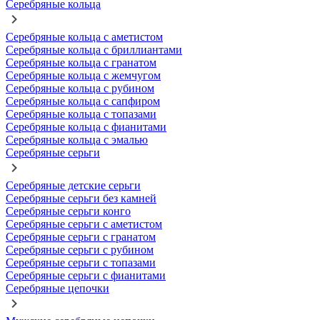
Серебряные кольца
Серебряные кольца с аметистом
Серебряные кольца с бриллиантами
Серебряные кольца с гранатом
Серебряные кольца с жемчугом
Серебряные кольца с рубином
Серебряные кольца с сапфиром
Серебряные кольца с топазами
Серебряные кольца с фианитами
Серебряные кольца с эмалью
Серебряные серьги
Серебряные детские серьги
Серебряные серьги без камней
Серебряные серьги конго
Серебряные серьги с аметистом
Серебряные серьги с гранатом
Серебряные серьги с рубином
Серебряные серьги с топазами
Серебряные серьги с фианитами
Серебряные цепочки