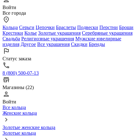
Войти
Все города
Кольца
Серьги
Цепочки
Браслеты
Подвески
Перстни
Броши
Крестики
Колье
Золотые украшения
Серебряные украшения
Свадьба
Религиозные украшения
Мужские ювелирные
изделия
Другое
Все украшения
Скидки
Бренды
Статус заказа
8 (800) 500-07-13
Магазины (22)
Войти
Все кольца
Женские кольца
Золотые женские кольца
Золотые кольца