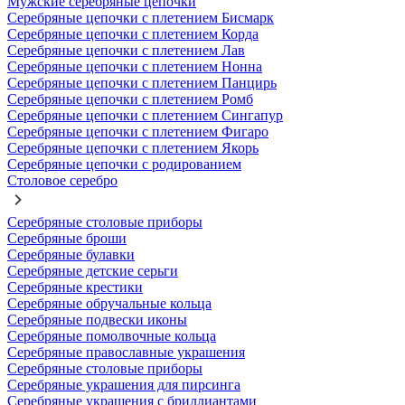
Мужские серебряные цепочки
Серебряные цепочки с плетением Бисмарк
Серебряные цепочки с плетением Корда
Серебряные цепочки с плетением Лав
Серебряные цепочки с плетением Нонна
Серебряные цепочки с плетением Панцирь
Серебряные цепочки с плетением Ромб
Серебряные цепочки с плетением Сингапур
Серебряные цепочки с плетением Фигаро
Серебряные цепочки с плетением Якорь
Серебряные цепочки с родированием
Столовое серебро
Серебряные столовые приборы
Серебряные броши
Серебряные булавки
Серебряные детские серьги
Серебряные крестики
Серебряные обручальные кольца
Серебряные подвески иконы
Серебряные помолвочные кольца
Серебряные православные украшения
Серебряные столовые приборы
Серебряные украшения для пирсинга
Серебряные украшения с бриллиантами