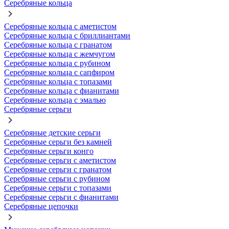
Серебряные кольца
Серебряные кольца с аметистом
Серебряные кольца с бриллиантами
Серебряные кольца с гранатом
Серебряные кольца с жемчугом
Серебряные кольца с рубином
Серебряные кольца с сапфиром
Серебряные кольца с топазами
Серебряные кольца с фианитами
Серебряные кольца с эмалью
Серебряные серьги
Серебряные детские серьги
Серебряные серьги без камней
Серебряные серьги конго
Серебряные серьги с аметистом
Серебряные серьги с гранатом
Серебряные серьги с рубином
Серебряные серьги с топазами
Серебряные серьги с фианитами
Серебряные цепочки