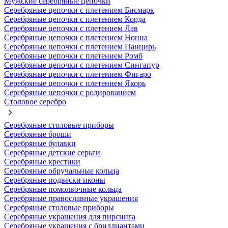
Мужские серебряные цепочки
Серебряные цепочки с плетением Бисмарк
Серебряные цепочки с плетением Корда
Серебряные цепочки с плетением Лав
Серебряные цепочки с плетением Нонна
Серебряные цепочки с плетением Панцирь
Серебряные цепочки с плетением Ромб
Серебряные цепочки с плетением Сингапур
Серебряные цепочки с плетением Фигаро
Серебряные цепочки с плетением Якорь
Серебряные цепочки с родированием
Столовое серебро
Серебряные столовые приборы
Серебряные броши
Серебряные булавки
Серебряные детские серьги
Серебряные крестики
Серебряные обручальные кольца
Серебряные подвески иконы
Серебряные помолвочные кольца
Серебряные православные украшения
Серебряные столовые приборы
Серебряные украшения для пирсинга
Серебряные украшения с бриллиантами