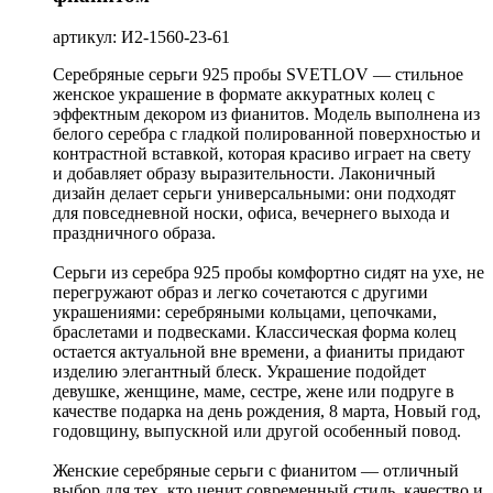
артикул: И2-1560-23-61
Серебряные серьги 925 пробы SVETLOV — стильное
женское украшение в формате аккуратных колец с
эффектным декором из фианитов. Модель выполнена из
белого серебра с гладкой полированной поверхностью и
контрастной вставкой, которая красиво играет на свету
и добавляет образу выразительности. Лаконичный
дизайн делает серьги универсальными: они подходят
для повседневной носки, офиса, вечернего выхода и
праздничного образа.
Серьги из серебра 925 пробы комфортно сидят на ухе, не
перегружают образ и легко сочетаются с другими
украшениями: серебряными кольцами, цепочками,
браслетами и подвесками. Классическая форма колец
остается актуальной вне времени, а фианиты придают
изделию элегантный блеск. Украшение подойдет
девушке, женщине, маме, сестре, жене или подруге в
качестве подарка на день рождения, 8 марта, Новый год,
годовщину, выпускной или другой особенный повод.
Женские серебряные серьги с фианитом — отличный
выбор для тех, кто ценит современный стиль, качество и