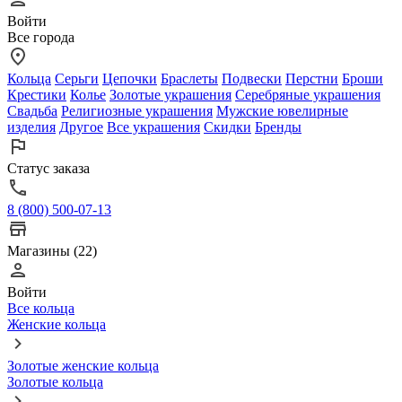
Войти
Все города
Кольца
Серьги
Цепочки
Браслеты
Подвески
Перстни
Броши
Крестики
Колье
Золотые украшения
Серебряные украшения
Свадьба
Религиозные украшения
Мужские ювелирные
изделия
Другое
Все украшения
Скидки
Бренды
Статус заказа
8 (800) 500-07-13
Магазины (22)
Войти
Все кольца
Женские кольца
Золотые женские кольца
Золотые кольца