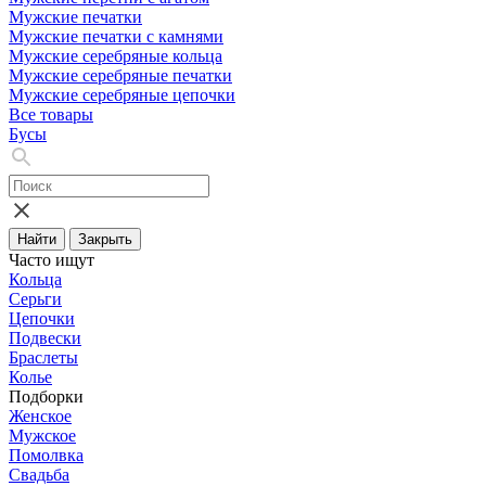
Мужские печатки
Мужские печатки с камнями
Мужские серебряные кольца
Мужские серебряные печатки
Мужские серебряные цепочки
Все товары
Бусы
Найти
Закрыть
Часто ищут
Кольца
Серьги
Цепочки
Подвески
Браслеты
Колье
Подборки
Женское
Мужское
Помолвка
Свадьба