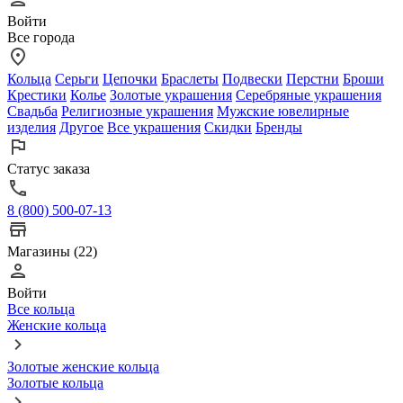
Войти
Все города
Кольца
Серьги
Цепочки
Браслеты
Подвески
Перстни
Броши
Крестики
Колье
Золотые украшения
Серебряные украшения
Свадьба
Религиозные украшения
Мужские ювелирные
изделия
Другое
Все украшения
Скидки
Бренды
Статус заказа
8 (800) 500-07-13
Магазины (22)
Войти
Все кольца
Женские кольца
Золотые женские кольца
Золотые кольца