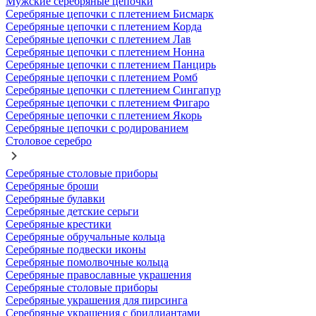
Мужские серебряные цепочки
Серебряные цепочки с плетением Бисмарк
Серебряные цепочки с плетением Корда
Серебряные цепочки с плетением Лав
Серебряные цепочки с плетением Нонна
Серебряные цепочки с плетением Панцирь
Серебряные цепочки с плетением Ромб
Серебряные цепочки с плетением Сингапур
Серебряные цепочки с плетением Фигаро
Серебряные цепочки с плетением Якорь
Серебряные цепочки с родированием
Столовое серебро
Серебряные столовые приборы
Серебряные броши
Серебряные булавки
Серебряные детские серьги
Серебряные крестики
Серебряные обручальные кольца
Серебряные подвески иконы
Серебряные помолвочные кольца
Серебряные православные украшения
Серебряные столовые приборы
Серебряные украшения для пирсинга
Серебряные украшения с бриллиантами