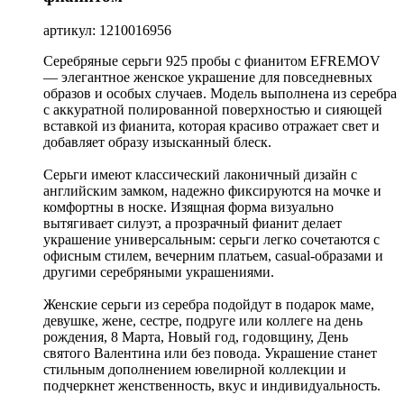
артикул: 1210016956
Серебряные серьги 925 пробы с фианитом EFREMOV
— элегантное женское украшение для повседневных
образов и особых случаев. Модель выполнена из серебра
с аккуратной полированной поверхностью и сияющей
вставкой из фианита, которая красиво отражает свет и
добавляет образу изысканный блеск.
Серьги имеют классический лаконичный дизайн с
английским замком, надежно фиксируются на мочке и
комфортны в носке. Изящная форма визуально
вытягивает силуэт, а прозрачный фианит делает
украшение универсальным: серьги легко сочетаются с
офисным стилем, вечерним платьем, casual-образами и
другими серебряными украшениями.
Женские серьги из серебра подойдут в подарок маме,
девушке, жене, сестре, подруге или коллеге на день
рождения, 8 Марта, Новый год, годовщину, День
святого Валентина или без повода. Украшение станет
стильным дополнением ювелирной коллекции и
подчеркнет женственность, вкус и индивидуальность.