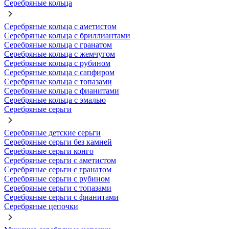
Серебряные кольца
Серебряные кольца с аметистом
Серебряные кольца с бриллиантами
Серебряные кольца с гранатом
Серебряные кольца с жемчугом
Серебряные кольца с рубином
Серебряные кольца с сапфиром
Серебряные кольца с топазами
Серебряные кольца с фианитами
Серебряные кольца с эмалью
Серебряные серьги
Серебряные детские серьги
Серебряные серьги без камней
Серебряные серьги конго
Серебряные серьги с аметистом
Серебряные серьги с гранатом
Серебряные серьги с рубином
Серебряные серьги с топазами
Серебряные серьги с фианитами
Серебряные цепочки