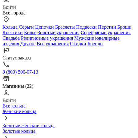
Войти
Все города
Кольца
Серьги
Цепочки
Браслеты
Подвески
Перстни
Броши
Крестики
Колье
Золотые украшения
Серебряные украшения
Свадьба
Религиозные украшения
Мужские ювелирные
изделия
Другое
Все украшения
Скидки
Бренды
Статус заказа
8 (800) 500-07-13
Магазины (22)
Войти
Все кольца
Женские кольца
Золотые женские кольца
Золотые кольца