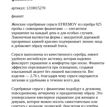
артикул: 1210015270
фианит
Женские серебряные серьги EFREMOV из серебра 925
пробы с сияющими фианитами — элегантное
украшение на каждый день и для особых случаев.
Лаконичная вытянутая форма с аккуратной дорожкой
прозрачных камней красиво подчеркивает линию лица
и добавляет образу нежный блеск.
Серьги выполнены из качественного серебра, имеют
удобную английскую застежку, которая надежно
фиксирует украшение и комфортна при носке. Фианиты
эффектно переливаются при освещении, создавая
изысканный акцент без лишней массивности. Вес
изделия — 2,76 г, благодаря чему серьги ощущаются
легкими и удобными в течение всего дня.
Серебряные серьги с фианитами подойдут к деловому,
повседневному, вечернему и праздничному образу. Это
универсальное ювелирное украшение для женщин и
девушек, которое можно носить самостоятельно или
сочетать с кольцом, подвеской, браслетом из серебра.