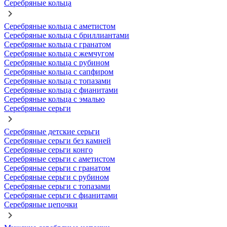
Серебряные кольца
Серебряные кольца с аметистом
Серебряные кольца с бриллиантами
Серебряные кольца с гранатом
Серебряные кольца с жемчугом
Серебряные кольца с рубином
Серебряные кольца с сапфиром
Серебряные кольца с топазами
Серебряные кольца с фианитами
Серебряные кольца с эмалью
Серебряные серьги
Серебряные детские серьги
Серебряные серьги без камней
Серебряные серьги конго
Серебряные серьги с аметистом
Серебряные серьги с гранатом
Серебряные серьги с рубином
Серебряные серьги с топазами
Серебряные серьги с фианитами
Серебряные цепочки