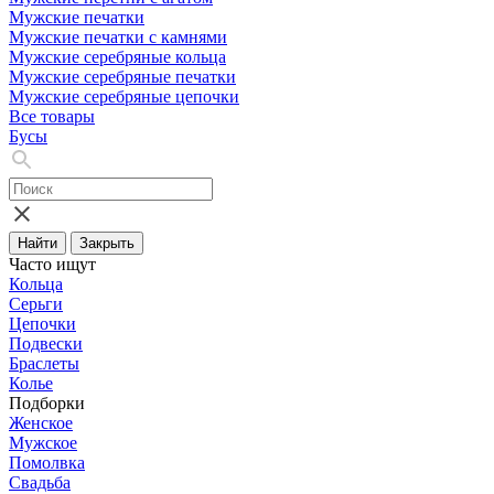
Мужские печатки
Мужские печатки с камнями
Мужские серебряные кольца
Мужские серебряные печатки
Мужские серебряные цепочки
Все товары
Бусы
Найти
Закрыть
Часто ищут
Кольца
Серьги
Цепочки
Подвески
Браслеты
Колье
Подборки
Женское
Мужское
Помолвка
Свадьба