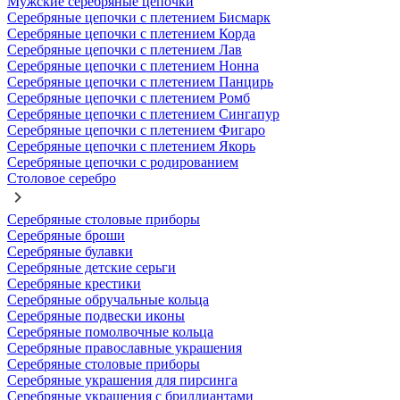
Мужские серебряные цепочки
Серебряные цепочки с плетением Бисмарк
Серебряные цепочки с плетением Корда
Серебряные цепочки с плетением Лав
Серебряные цепочки с плетением Нонна
Серебряные цепочки с плетением Панцирь
Серебряные цепочки с плетением Ромб
Серебряные цепочки с плетением Сингапур
Серебряные цепочки с плетением Фигаро
Серебряные цепочки с плетением Якорь
Серебряные цепочки с родированием
Столовое серебро
Серебряные столовые приборы
Серебряные броши
Серебряные булавки
Серебряные детские серьги
Серебряные крестики
Серебряные обручальные кольца
Серебряные подвески иконы
Серебряные помолвочные кольца
Серебряные православные украшения
Серебряные столовые приборы
Серебряные украшения для пирсинга
Серебряные украшения с бриллиантами