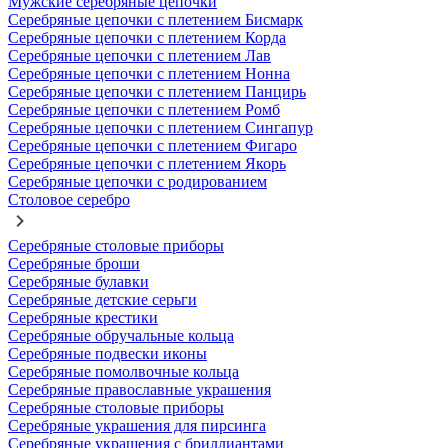
Мужские серебряные цепочки
Серебряные цепочки с плетением Бисмарк
Серебряные цепочки с плетением Корда
Серебряные цепочки с плетением Лав
Серебряные цепочки с плетением Нонна
Серебряные цепочки с плетением Панцирь
Серебряные цепочки с плетением Ромб
Серебряные цепочки с плетением Сингапур
Серебряные цепочки с плетением Фигаро
Серебряные цепочки с плетением Якорь
Серебряные цепочки с родированием
Столовое серебро
Серебряные столовые приборы
Серебряные броши
Серебряные булавки
Серебряные детские серьги
Серебряные крестики
Серебряные обручальные кольца
Серебряные подвески иконы
Серебряные помолвочные кольца
Серебряные православные украшения
Серебряные столовые приборы
Серебряные украшения для пирсинга
Серебряные украшения с бриллиантами