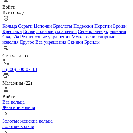
Войти
Все города
Кольца
Серьги
Цепочки
Браслеты
Подвески
Перстни
Броши
Крестики
Колье
Золотые украшения
Серебряные украшения
Свадьба
Религиозные украшения
Мужские ювелирные
изделия
Другое
Все украшения
Скидки
Бренды
Статус заказа
8 (800) 500-07-13
Магазины (22)
Войти
Все кольца
Женские кольца
Золотые женские кольца
Золотые кольца