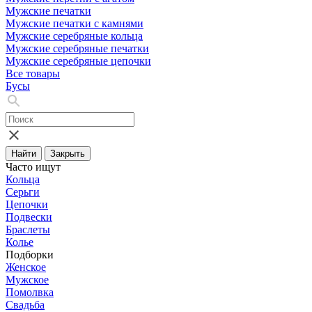
Мужские печатки
Мужские печатки с камнями
Мужские серебряные кольца
Мужские серебряные печатки
Мужские серебряные цепочки
Все товары
Бусы
Найти
Закрыть
Часто ищут
Кольца
Серьги
Цепочки
Подвески
Браслеты
Колье
Подборки
Женское
Мужское
Помолвка
Свадьба