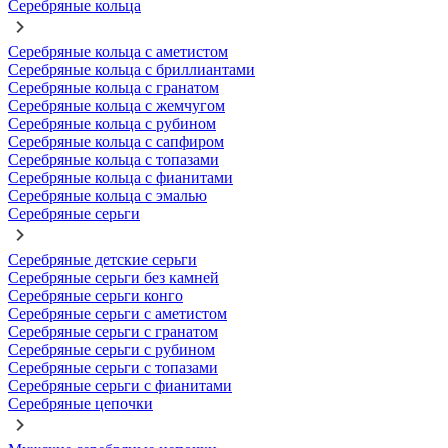
Серебряные кольца
Серебряные кольца с аметистом
Серебряные кольца с бриллиантами
Серебряные кольца с гранатом
Серебряные кольца с жемчугом
Серебряные кольца с рубином
Серебряные кольца с сапфиром
Серебряные кольца с топазами
Серебряные кольца с фианитами
Серебряные кольца с эмалью
Серебряные серьги
Серебряные детские серьги
Серебряные серьги без камней
Серебряные серьги конго
Серебряные серьги с аметистом
Серебряные серьги с гранатом
Серебряные серьги с рубином
Серебряные серьги с топазами
Серебряные серьги с фианитами
Серебряные цепочки