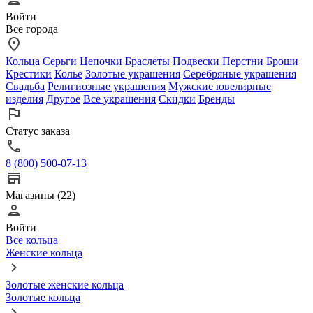
Войти
Все города
Кольца
Серьги
Цепочки
Браслеты
Подвески
Перстни
Броши
Крестики
Колье
Золотые украшения
Серебряные украшения
Свадьба
Религиозные украшения
Мужские ювелирные
изделия
Другое
Все украшения
Скидки
Бренды
Статус заказа
8 (800) 500-07-13
Магазины (22)
Войти
Все кольца
Женские кольца
Золотые женские кольца
Золотые кольца