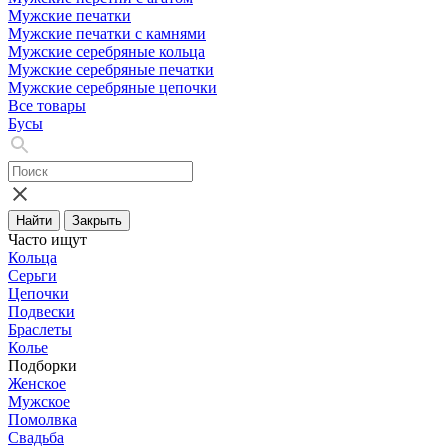
Мужские печатки
Мужские печатки с камнями
Мужские серебряные кольца
Мужские серебряные печатки
Мужские серебряные цепочки
Все товары
Бусы
Найти
Закрыть
Часто ищут
Кольца
Серьги
Цепочки
Подвески
Браслеты
Колье
Подборки
Женское
Мужское
Помолвка
Свадьба