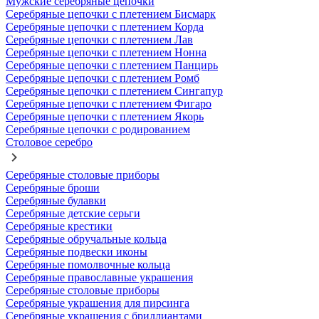
Мужские серебряные цепочки
Серебряные цепочки с плетением Бисмарк
Серебряные цепочки с плетением Корда
Серебряные цепочки с плетением Лав
Серебряные цепочки с плетением Нонна
Серебряные цепочки с плетением Панцирь
Серебряные цепочки с плетением Ромб
Серебряные цепочки с плетением Сингапур
Серебряные цепочки с плетением Фигаро
Серебряные цепочки с плетением Якорь
Серебряные цепочки с родированием
Столовое серебро
Серебряные столовые приборы
Серебряные броши
Серебряные булавки
Серебряные детские серьги
Серебряные крестики
Серебряные обручальные кольца
Серебряные подвески иконы
Серебряные помолвочные кольца
Серебряные православные украшения
Серебряные столовые приборы
Серебряные украшения для пирсинга
Серебряные украшения с бриллиантами