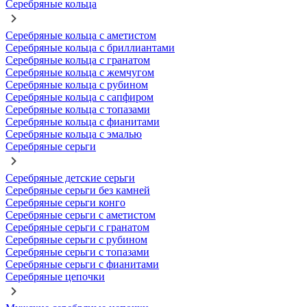
Серебряные кольца
Серебряные кольца с аметистом
Серебряные кольца с бриллиантами
Серебряные кольца с гранатом
Серебряные кольца с жемчугом
Серебряные кольца с рубином
Серебряные кольца с сапфиром
Серебряные кольца с топазами
Серебряные кольца с фианитами
Серебряные кольца с эмалью
Серебряные серьги
Серебряные детские серьги
Серебряные серьги без камней
Серебряные серьги конго
Серебряные серьги с аметистом
Серебряные серьги с гранатом
Серебряные серьги с рубином
Серебряные серьги с топазами
Серебряные серьги с фианитами
Серебряные цепочки