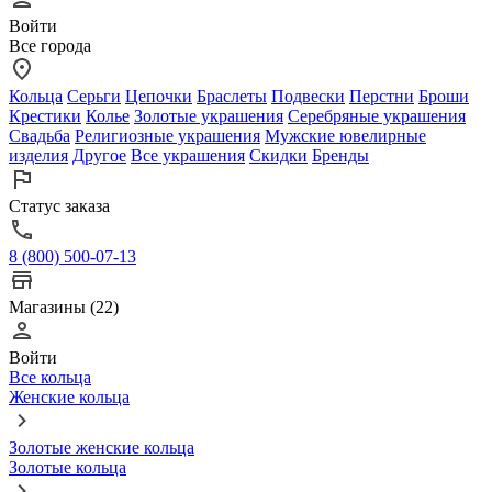
Войти
Все города
Кольца
Серьги
Цепочки
Браслеты
Подвески
Перстни
Броши
Крестики
Колье
Золотые украшения
Серебряные украшения
Свадьба
Религиозные украшения
Мужские ювелирные
изделия
Другое
Все украшения
Скидки
Бренды
Статус заказа
8 (800) 500-07-13
Магазины (22)
Войти
Все кольца
Женские кольца
Золотые женские кольца
Золотые кольца