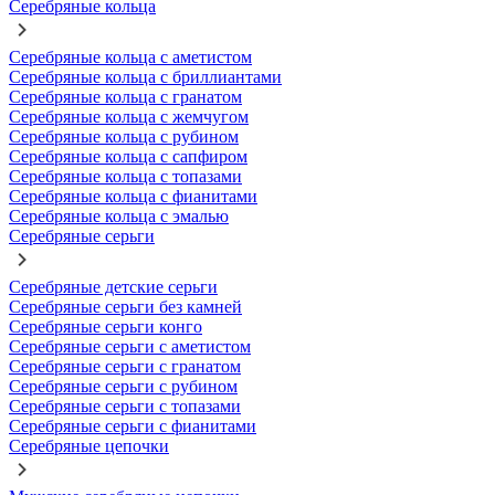
Серебряные кольца
Серебряные кольца с аметистом
Серебряные кольца с бриллиантами
Серебряные кольца с гранатом
Серебряные кольца с жемчугом
Серебряные кольца с рубином
Серебряные кольца с сапфиром
Серебряные кольца с топазами
Серебряные кольца с фианитами
Серебряные кольца с эмалью
Серебряные серьги
Серебряные детские серьги
Серебряные серьги без камней
Серебряные серьги конго
Серебряные серьги с аметистом
Серебряные серьги с гранатом
Серебряные серьги с рубином
Серебряные серьги с топазами
Серебряные серьги с фианитами
Серебряные цепочки