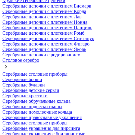
Мужские серебряные цепочки
Серебряные цепочки с плетением Бисмарк
Серебряные цепочки с плетением Корда
Серебряные цепочки с плетением Лав
Серебряные цепочки с плетением Нонна
Серебряные цепочки с плетением Панцирь
Серебряные цепочки с плетением Ромб
Серебряные цепочки с плетением Сингапур
Серебряные цепочки с плетением Фигаро
Серебряные цепочки с плетением Якорь
Серебряные цепочки с родированием
Столовое серебро
Серебряные столовые приборы
Серебряные броши
Серебряные булавки
Серебряные детские серьги
Серебряные крестики
Серебряные обручальные кольца
Серебряные подвески иконы
Серебряные помолвочные кольца
Серебряные православные украшения
Серебряные столовые приборы
Серебряные украшения для пирсинга
Серебряные украшения с бриллиантами