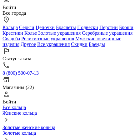
Войти
Все города
Кольца
Серьги
Цепочки
Браслеты
Подвески
Перстни
Броши
Крестики
Колье
Золотые украшения
Серебряные украшения
Свадьба
Религиозные украшения
Мужские ювелирные
изделия
Другое
Все украшения
Скидки
Бренды
Статус заказа
8 (800) 500-07-13
Магазины (22)
Войти
Все кольца
Женские кольца
Золотые женские кольца
Золотые кольца