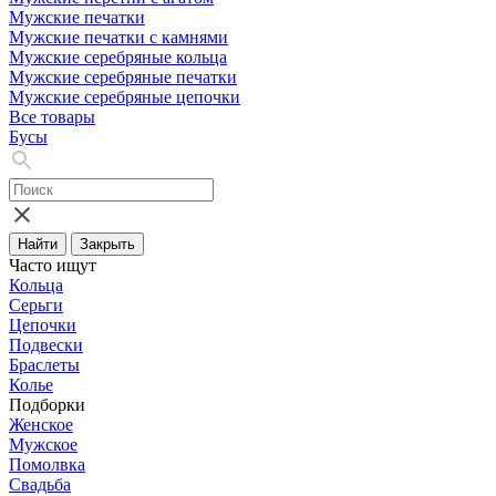
Мужские печатки
Мужские печатки с камнями
Мужские серебряные кольца
Мужские серебряные печатки
Мужские серебряные цепочки
Все товары
Бусы
Найти
Закрыть
Часто ищут
Кольца
Серьги
Цепочки
Подвески
Браслеты
Колье
Подборки
Женское
Мужское
Помолвка
Свадьба