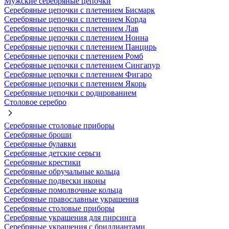
Мужские серебряные цепочки
Серебряные цепочки с плетением Бисмарк
Серебряные цепочки с плетением Корда
Серебряные цепочки с плетением Лав
Серебряные цепочки с плетением Нонна
Серебряные цепочки с плетением Панцирь
Серебряные цепочки с плетением Ромб
Серебряные цепочки с плетением Сингапур
Серебряные цепочки с плетением Фигаро
Серебряные цепочки с плетением Якорь
Серебряные цепочки с родированием
Столовое серебро
Серебряные столовые приборы
Серебряные броши
Серебряные булавки
Серебряные детские серьги
Серебряные крестики
Серебряные обручальные кольца
Серебряные подвески иконы
Серебряные помолвочные кольца
Серебряные православные украшения
Серебряные столовые приборы
Серебряные украшения для пирсинга
Серебряные украшения с бриллиантами