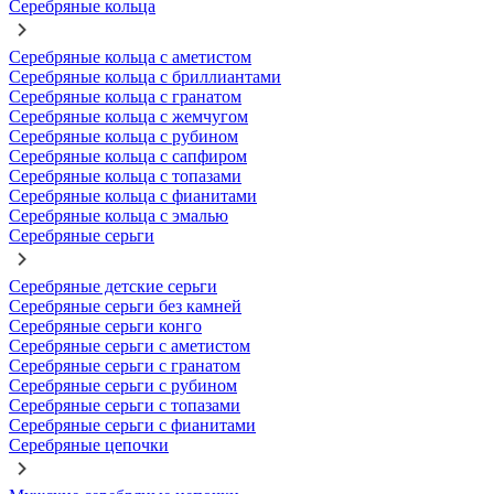
Серебряные кольца
Серебряные кольца с аметистом
Серебряные кольца с бриллиантами
Серебряные кольца с гранатом
Серебряные кольца с жемчугом
Серебряные кольца с рубином
Серебряные кольца с сапфиром
Серебряные кольца с топазами
Серебряные кольца с фианитами
Серебряные кольца с эмалью
Серебряные серьги
Серебряные детские серьги
Серебряные серьги без камней
Серебряные серьги конго
Серебряные серьги с аметистом
Серебряные серьги с гранатом
Серебряные серьги с рубином
Серебряные серьги с топазами
Серебряные серьги с фианитами
Серебряные цепочки