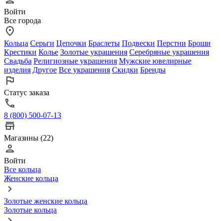
Войти
Все города
Кольца
Серьги
Цепочки
Браслеты
Подвески
Перстни
Броши
Крестики
Колье
Золотые украшения
Серебряные украшения
Свадьба
Религиозные украшения
Мужские ювелирные
изделия
Другое
Все украшения
Скидки
Бренды
Статус заказа
8 (800) 500-07-13
Магазины (22)
Войти
Все кольца
Женские кольца
Золотые женские кольца
Золотые кольца