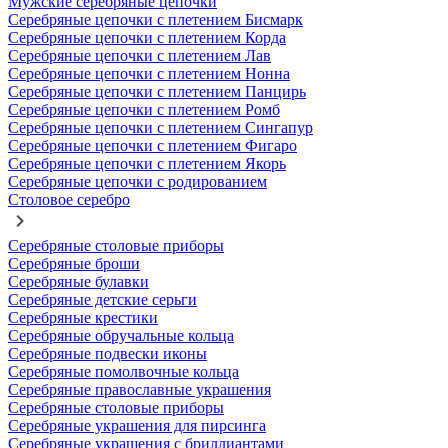
Мужские серебряные цепочки
Серебряные цепочки с плетением Бисмарк
Серебряные цепочки с плетением Корда
Серебряные цепочки с плетением Лав
Серебряные цепочки с плетением Нонна
Серебряные цепочки с плетением Панцирь
Серебряные цепочки с плетением Ромб
Серебряные цепочки с плетением Сингапур
Серебряные цепочки с плетением Фигаро
Серебряные цепочки с плетением Якорь
Серебряные цепочки с родированием
Столовое серебро
Серебряные столовые приборы
Серебряные броши
Серебряные булавки
Серебряные детские серьги
Серебряные крестики
Серебряные обручальные кольца
Серебряные подвески иконы
Серебряные помолвочные кольца
Серебряные православные украшения
Серебряные столовые приборы
Серебряные украшения для пирсинга
Серебряные украшения с бриллиантами