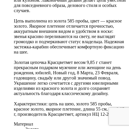
или кулоном. Лаконичный дизайн делает цепь уместной
для повседневного образа, делового стиля и особых
случаев.
Цепь выполнена из золота 585 пробы, цвет — красное
золото. Якорное плетение отличается прочностью,
аккуратным внешним видом и удобством в носке:
звенья красиво переливаются на свету, не выглядят
громоздко и подчеркивают статус владельца. Надежная
застежка-карабин обеспечивает комфортную фиксацию
на шее.
Золотая цепочка Красцветмет весом 9,85 г станет
прекрасным подарком мужчине или женщине на день
рождения, юбилей, Новый год, 8 Марта, 23 Февраля,
годовщину, свадьбу или другой значимый повод.
Украшение легко сочетается с другими ювелирными
изделиями из красного золота и долго сохраняет
актуальность благодаря классическому дизайну.
Характеристики: цепь на шею, золото 585 пробы,
красное золото, якорное плетение, длина 55 см, вес 9,85
г, производитель Красцветмет, артикул НЦ 12-206ПГ.
Материал