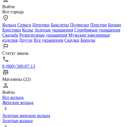
Войти
Все города
Кольца
Серьги
Цепочки
Браслеты
Подвески
Перстни
Броши
Крестики
Колье
Золотые украшения
Серебряные украшения
Свадьба
Религиозные украшения
Мужские ювелирные
изделия
Другое
Все украшения
Скидки
Бренды
Статус заказа
8 (800) 500-07-13
Магазины (22)
Войти
Все кольца
Женские кольца
Золотые женские кольца
Золотые кольца