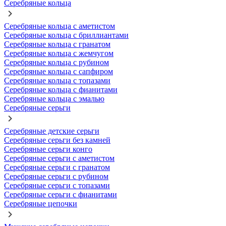
Серебряные кольца
Серебряные кольца с аметистом
Серебряные кольца с бриллиантами
Серебряные кольца с гранатом
Серебряные кольца с жемчугом
Серебряные кольца с рубином
Серебряные кольца с сапфиром
Серебряные кольца с топазами
Серебряные кольца с фианитами
Серебряные кольца с эмалью
Серебряные серьги
Серебряные детские серьги
Серебряные серьги без камней
Серебряные серьги конго
Серебряные серьги с аметистом
Серебряные серьги с гранатом
Серебряные серьги с рубином
Серебряные серьги с топазами
Серебряные серьги с фианитами
Серебряные цепочки