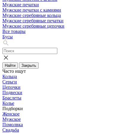
Мужские печатки
Мужские печатки с камнями
Мужские серебряные кольца
Мужские серебряные печатки
Мужские серебряные цепочки
Все товары
Бусы
Найти
Закрыть
Часто ищут
Кольца
Серьги
Цепочки
Подвески
Браслеты
Колье
Подборки
Женское
Мужское
Помолвка
Свадьба