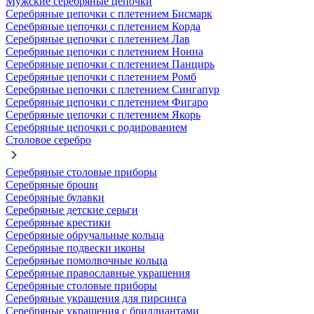
Мужские серебряные цепочки
Серебряные цепочки с плетением Бисмарк
Серебряные цепочки с плетением Корда
Серебряные цепочки с плетением Лав
Серебряные цепочки с плетением Нонна
Серебряные цепочки с плетением Панцирь
Серебряные цепочки с плетением Ромб
Серебряные цепочки с плетением Сингапур
Серебряные цепочки с плетением Фигаро
Серебряные цепочки с плетением Якорь
Серебряные цепочки с родированием
Столовое серебро
Серебряные столовые приборы
Серебряные броши
Серебряные булавки
Серебряные детские серьги
Серебряные крестики
Серебряные обручальные кольца
Серебряные подвески иконы
Серебряные помолвочные кольца
Серебряные православные украшения
Серебряные столовые приборы
Серебряные украшения для пирсинга
Серебряные украшения с бриллиантами