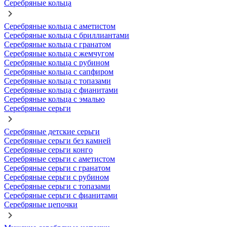
Серебряные кольца
Серебряные кольца с аметистом
Серебряные кольца с бриллиантами
Серебряные кольца с гранатом
Серебряные кольца с жемчугом
Серебряные кольца с рубином
Серебряные кольца с сапфиром
Серебряные кольца с топазами
Серебряные кольца с фианитами
Серебряные кольца с эмалью
Серебряные серьги
Серебряные детские серьги
Серебряные серьги без камней
Серебряные серьги конго
Серебряные серьги с аметистом
Серебряные серьги с гранатом
Серебряные серьги с рубином
Серебряные серьги с топазами
Серебряные серьги с фианитами
Серебряные цепочки