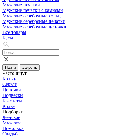
Мужские печатки
Мужские печатки с камнями
Мужские серебряные кольца
Мужские серебряные печатки
Мужские серебряные цепочки
Все товары
Бусы
Найти
Закрыть
Часто ищут
Кольца
Серьги
Цепочки
Подвески
Браслеты
Колье
Подборки
Женское
Мужское
Помолвка
Свадьба