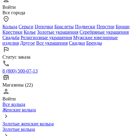
Войти
Все города
Кольца
Серьги
Цепочки
Браслеты
Подвески
Перстни
Броши
Крестики
Колье
Золотые украшения
Серебряные украшения
Свадьба
Религиозные украшения
Мужские ювелирные
изделия
Другое
Все украшения
Скидки
Бренды
Статус заказа
8 (800) 500-07-13
Магазины (22)
Войти
Все кольца
Женские кольца
Золотые женские кольца
Золотые кольца