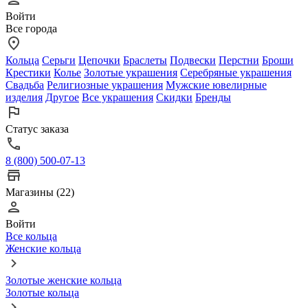
Войти
Все города
Кольца
Серьги
Цепочки
Браслеты
Подвески
Перстни
Броши
Крестики
Колье
Золотые украшения
Серебряные украшения
Свадьба
Религиозные украшения
Мужские ювелирные
изделия
Другое
Все украшения
Скидки
Бренды
Статус заказа
8 (800) 500-07-13
Магазины (22)
Войти
Все кольца
Женские кольца
Золотые женские кольца
Золотые кольца