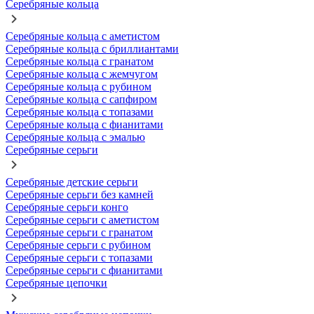
Серебряные кольца
Серебряные кольца с аметистом
Серебряные кольца с бриллиантами
Серебряные кольца с гранатом
Серебряные кольца с жемчугом
Серебряные кольца с рубином
Серебряные кольца с сапфиром
Серебряные кольца с топазами
Серебряные кольца с фианитами
Серебряные кольца с эмалью
Серебряные серьги
Серебряные детские серьги
Серебряные серьги без камней
Серебряные серьги конго
Серебряные серьги с аметистом
Серебряные серьги с гранатом
Серебряные серьги с рубином
Серебряные серьги с топазами
Серебряные серьги с фианитами
Серебряные цепочки