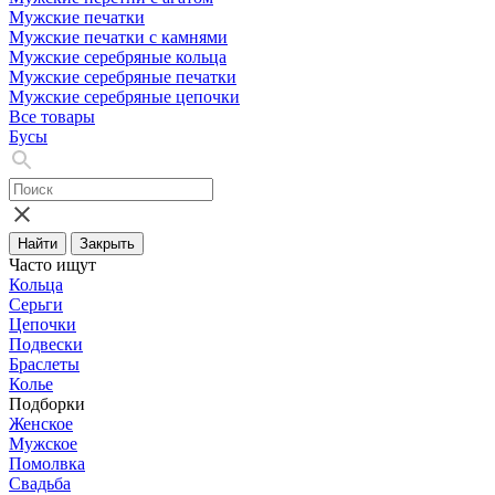
Мужские печатки
Мужские печатки с камнями
Мужские серебряные кольца
Мужские серебряные печатки
Мужские серебряные цепочки
Все товары
Бусы
Найти
Закрыть
Часто ищут
Кольца
Серьги
Цепочки
Подвески
Браслеты
Колье
Подборки
Женское
Мужское
Помолвка
Свадьба