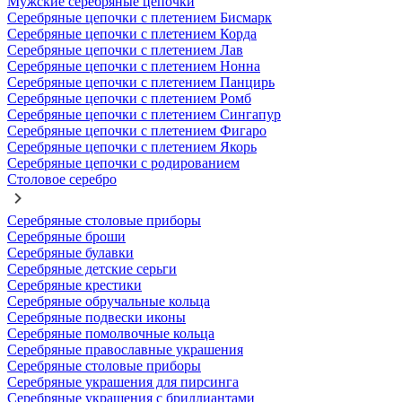
Мужские серебряные цепочки
Серебряные цепочки с плетением Бисмарк
Серебряные цепочки с плетением Корда
Серебряные цепочки с плетением Лав
Серебряные цепочки с плетением Нонна
Серебряные цепочки с плетением Панцирь
Серебряные цепочки с плетением Ромб
Серебряные цепочки с плетением Сингапур
Серебряные цепочки с плетением Фигаро
Серебряные цепочки с плетением Якорь
Серебряные цепочки с родированием
Столовое серебро
Серебряные столовые приборы
Серебряные броши
Серебряные булавки
Серебряные детские серьги
Серебряные крестики
Серебряные обручальные кольца
Серебряные подвески иконы
Серебряные помолвочные кольца
Серебряные православные украшения
Серебряные столовые приборы
Серебряные украшения для пирсинга
Серебряные украшения с бриллиантами